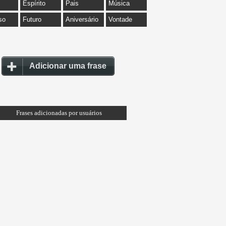
Espírito
Pais
Música
so
Futuro
Aniversário
Vontade
Adicionar uma frase
Frases adicionadas por usuários