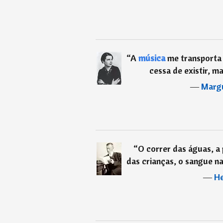
“
A
música
me transporta 
cessa de existir, ma
―
Margu
“
O correr das águas, a
das crianças, o sangue na
―
He