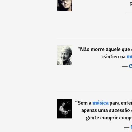
“
Não morre aquele que d
cântico na
mú
―
C
“
Sem a
música
para enfei
apenas uma sucessão c
gente cumprir compr
―