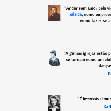
“
Andar sem amor pela vi
música
, como empreen
como fazer-se a
“
Algumas igrejas estão p
se tornam como um clu
dança
―
R
“
É impossível mu
―
Kat