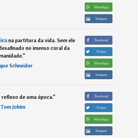
WhatsApp
Imagem
ica
na partitura da vida. Sem ele
Facebook
desafinado no imenso coral da
Twitter
manidade.
”
WhatsApp
que Schneider
Imagem
 reflexo de uma época.
”
Facebook
―
Tom Jobim
Twitter
WhatsApp
Imagem