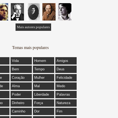
Mais autores populares
Temas mais populares
Vida
Homem
Amigos
Bem
Tempo
Deus
de
Coração
Mulher
Felicidade
de
Alma
Mal
Medo
Poder
Liberdade
Palavras
ho
Dinheiro
Força
Natureza
Caminho
Dor
Fim