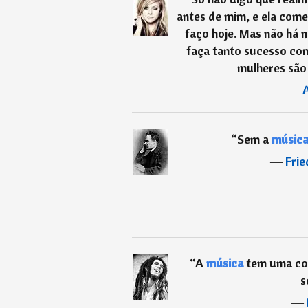
antes de mim, e ela com
faço hoje. Mas não há 
faça tanto sucesso co
mulheres são
―
A
“
Sem a
músic
―
Frie
“
A
música
tem uma coi
s
―