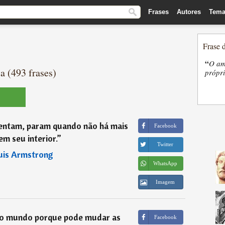
Frases
Autores
Tema
Frase 
“
O am
a (493 frases)
própri
entam, param quando não há mais
Facebook
m seu interior.
”
Twitter
uis Armstrong
WhatsApp
Imagem
o mundo porque pode mudar as
Facebook