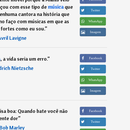
eçou com esse tipo de
música
que
Twitter
nenhuma cantora na história que
mo faço com músicas em que as
WhatsApp
 fortes como eu sou.
”
Imagem
vril Lavigne
a
, a vida seria um erro.
”
Facebook
drich Nietzsche
Twitter
WhatsApp
Imagem
sa boa: Quando bate você não
Facebook
ente dor
”
Twitter
Bob Marley