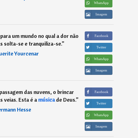
WhatsApp
Imagem
para um mundo no qual a dor não
Facebook
s solta-se e tranquiliza-se.
”
Twitter
erite Yourcenar
WhatsApp
Imagem
 passagem das nuvens, o brincar
Facebook
s veias. Esta é a
música
de Deus.
”
Twitter
rmann Hesse
WhatsApp
Imagem