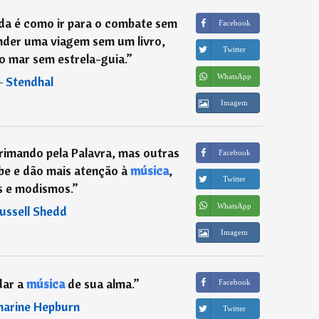
da é como ir para o combate sem
Facebook
der uma viagem sem um livro,
Twitter
o mar sem estrela-guia.
”
WhatsApp
―
Stendhal
Imagem
rimando pela Palavra, mas outras
Facebook
be e dão mais atenção à
música
,
Twitter
s e modismos.
”
WhatsApp
ussell Shedd
Imagem
dar a
música
de sua alma.
”
Facebook
harine Hepburn
Twitter