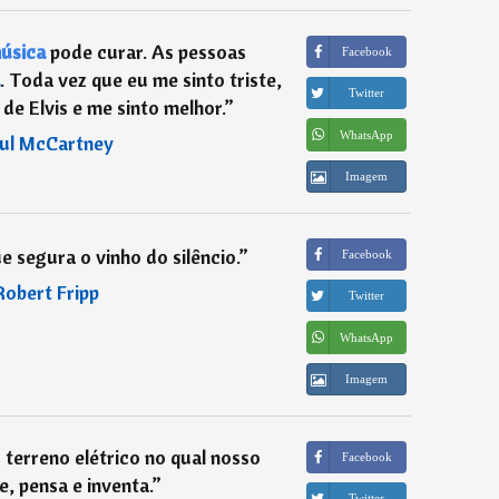
úsica
pode curar. As pessoas
Facebook
. Toda vez que eu me sinto triste,
Twitter
de Elvis e me sinto melhor.
”
WhatsApp
ul McCartney
Imagem
e segura o vinho do silêncio.
”
Facebook
Robert Fripp
Twitter
WhatsApp
Imagem
 terreno elétrico no qual nosso
Facebook
ve, pensa e inventa.
”
Twitter