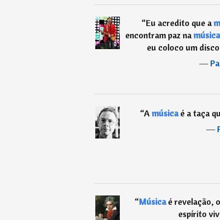
“
Eu acredito que a
m
encontram paz na
música
eu coloco um disco 
―
Pa
“
A
música
é a taça qu
―
“
Música
é revelação, o
espírito vi