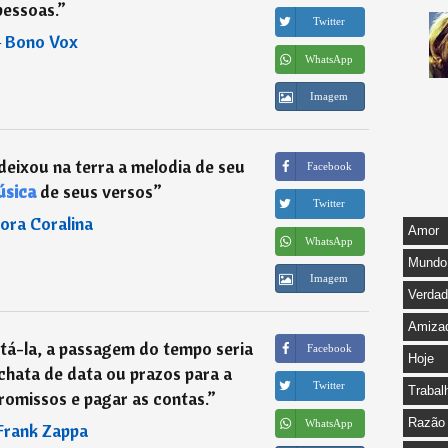
pessoas.
”
Twitter
―
Bono Vox
WhatsApp
Imagem
eixou na terra a melodia de seu
Facebook
sica
de seus versos
”
Twitter
ora Coralina
Amor
WhatsApp
Mundo
Imagem
Verda
Amiza
tá-la, a passagem do tempo seria
Facebook
Hoje
hata de data ou prazos para a
Twitter
Trabal
omissos e pagar as contas.
”
Razão
WhatsApp
Frank Zappa