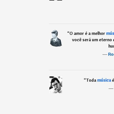
“
O amor é a melhor
mús
você será um eterno 
hu
―
Ro
“
Toda
música
é