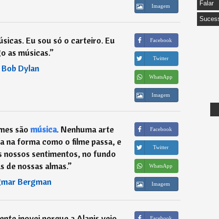
Falar
Imagem
Suces
sicas. Eu sou só o carteiro. Eu
Facebook
o as músicas.
”
Twitter
―
Bob Dylan
WhatsApp
Imagem
lmes são
música
. Nenhuma arte
Facebook
a na forma como o filme passa, e
Twitter
s nossos sentimentos, no fundo
s de nossas almas.
”
WhatsApp
gmar Bergman
Imagem
nte inovei porque a Alanis veio
Facebook