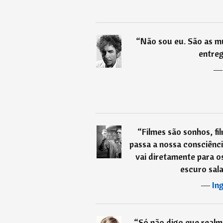
“
Não sou eu. São as mú
entreg
“
Filmes são sonhos, fi
passa a nossa consciênci
vai diretamente para o
escuro sala
―
In
“
Só não digo que realme