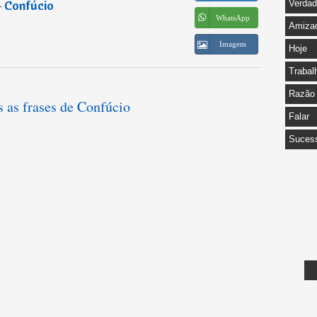
―
Confúcio
Verda
WhatsApp
Amiza
Imagem
Hoje
Trabal
Razão
s as frases de Confúcio
Falar
Suces