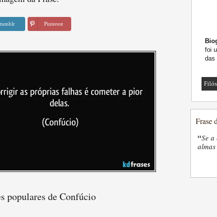
tumblr
Pinterest
Biog
foi 
das
Filó
Frase 
“
Se a 
almas 
es populares de Confúcio