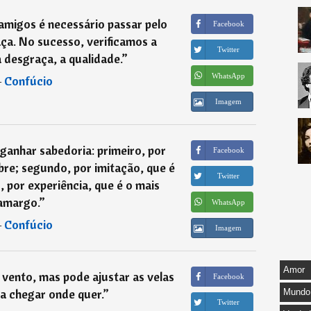
migos é necessário passar pelo
Facebook
ça. No sucesso, verificamos a
Twitter
 desgraça, a qualidade.
”
WhatsApp
―
Confúcio
Imagem
ganhar sabedoria: primeiro, por
Facebook
bre; segundo, por imitação, que é
Twitter
o, por experiência, que é o mais
amargo.
”
WhatsApp
―
Confúcio
Imagem
Amor
vento, mas pode ajustar as velas
Facebook
a chegar onde quer.
”
Mundo
Twitter