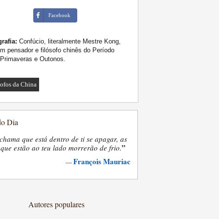
Facebook
rafia:
Confúcio, literalmente Mestre Kong,
um pensador e filósofo chinês do Período
 Primaveras e Outonos.
sofos da China
do Dia
chama que está dentro de ti se apagar, as
”
que estão ao teu lado morrerão de frio.
François Mauriac
—
Autores populares