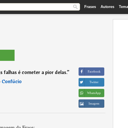
Frases
Autores
Tema
s falhas é cometer a pior delas.
”
Facebook
―
Confúcio
Twitter
WhatsApp
Imagem
magem da Frase: