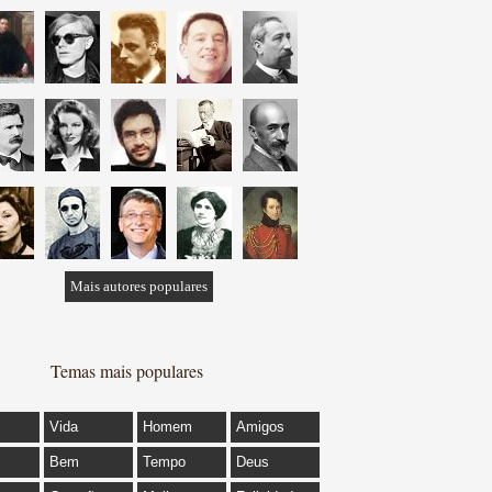
Mais autores populares
Temas mais populares
Vida
Homem
Amigos
Bem
Tempo
Deus