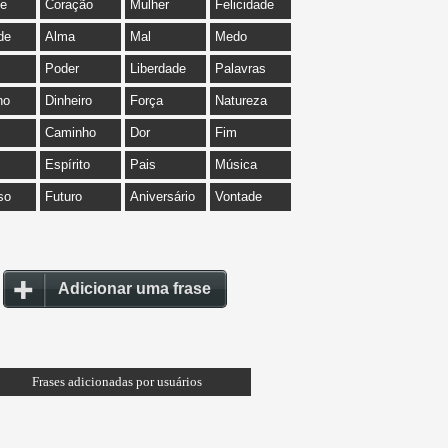
de
Coração
Mulher
Felicidade
de
Alma
Mal
Medo
Poder
Liberdade
Palavras
ho
Dinheiro
Força
Natureza
Caminho
Dor
Fim
Espírito
Pais
Música
so
Futuro
Aniversário
Vontade
Adicionar uma frase
Frases adicionadas por usuários