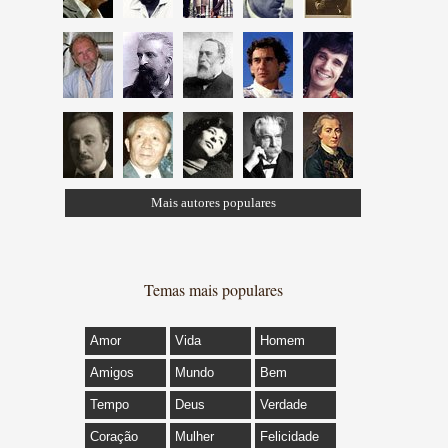
Mais autores populares
Temas mais populares
Amor
Vida
Homem
Amigos
Mundo
Bem
Tempo
Deus
Verdade
Coração
Mulher
Felicidade