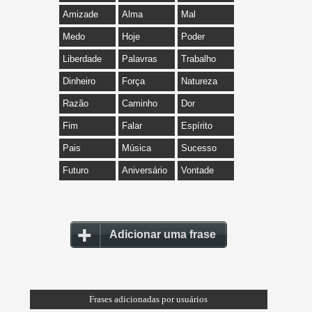
Amizade
Alma
Mal
Medo
Hoje
Poder
Liberdade
Palavras
Trabalho
Dinheiro
Força
Natureza
Razão
Caminho
Dor
Fim
Falar
Espírito
Pais
Música
Sucesso
Futuro
Aniversário
Vontade
Adicionar uma frase
Frases adicionadas por usuários