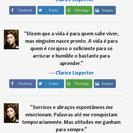
Imagem
Facebook
Twitter
WhatsApp
“
Dizem que a vida é para quem sabe viver,
mas ninguém nasce pronto. A vida é para
quem é corajoso o suficiente para se
arriscar e humilde o bastante para
aprender.
”
―
Clarice Lispector
Imagem
Facebook
Twitter
WhatsApp
“
Sorrisos e abraços espontâneos me
emocionam. Palavras até me conquistam
temporariamente. Mas atitudes me ganham
para sempre.
”