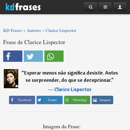
›
›
KD Frases
Autores
Clarice Lispector
Frase de Clarice Lispector
“
Esperar menos não significa desistir. Antes
se surpreender, do que se decepcionar.
”
―
Clarice Lispector
Imagem
Facebook
Twitter
WhatsApp
Imagem da Frase: