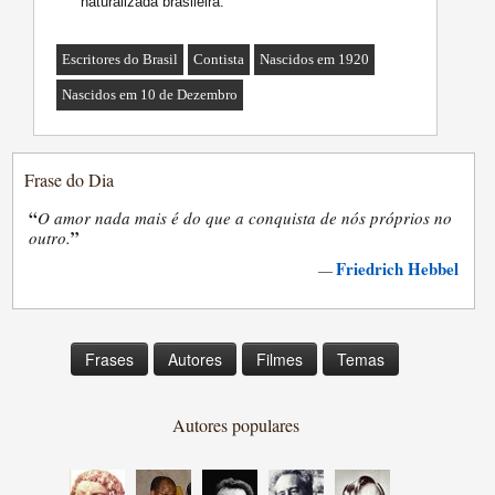
naturalizada brasileira.
Escritores do Brasil
Contista
Nascidos em 1920
Nascidos em 10 de Dezembro
Frase do Dia
“
O amor nada mais é do que a conquista de nós próprios no
”
outro.
Friedrich Hebbel
—
Frases
Autores
Filmes
Temas
Autores populares