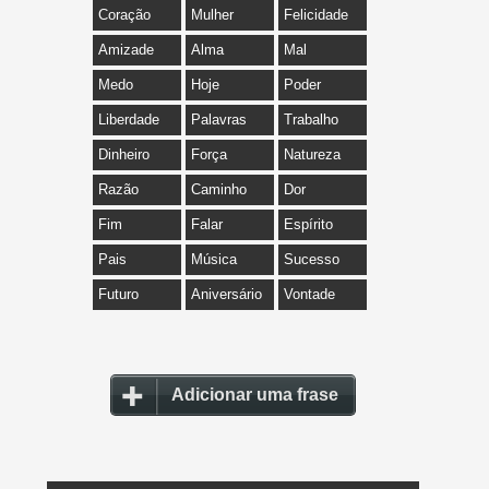
Coração
Mulher
Felicidade
Amizade
Alma
Mal
Medo
Hoje
Poder
Liberdade
Palavras
Trabalho
Dinheiro
Força
Natureza
Razão
Caminho
Dor
Fim
Falar
Espírito
Pais
Música
Sucesso
Futuro
Aniversário
Vontade
Adicionar uma frase