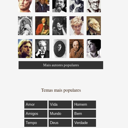
Mais autores populares
Temas mais populares
Amor
Vida
Homem
Amigos
Mundo
Bem
Tempo
Deus
Verdade