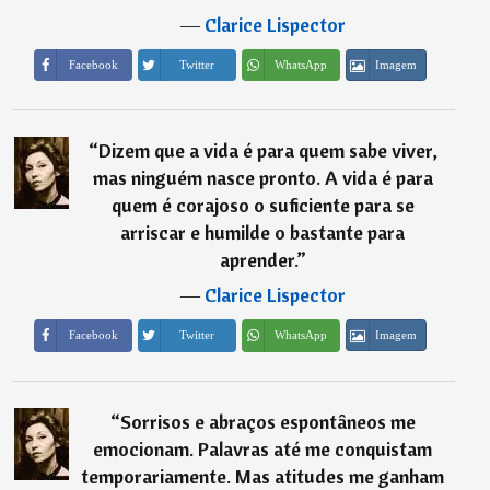
―
Clarice Lispector
Imagem
Facebook
Twitter
WhatsApp
“
Dizem que a vida é para quem sabe viver,
mas ninguém nasce pronto. A vida é para
quem é corajoso o suficiente para se
arriscar e humilde o bastante para
aprender.
”
―
Clarice Lispector
Imagem
Facebook
Twitter
WhatsApp
“
Sorrisos e abraços espontâneos me
emocionam. Palavras até me conquistam
temporariamente. Mas atitudes me ganham