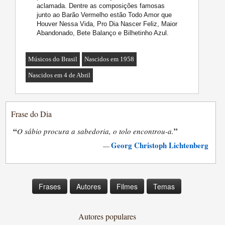
aclamada. Dentre as composições famosas
junto ao Barão Vermelho estão Todo Amor que
Houver Nessa Vida, Pro Dia Nascer Feliz, Maior
Abandonado, Bete Balanço e Bilhetinho Azul.
Músicos do Brasil
Nascidos em 1958
Nascidos em 4 de Abril
Frase do Dia
“
”
O sábio procura a sabedoria, o tolo encontrou-a.
Georg Christoph Lichtenberg
—
Frases
Autores
Filmes
Temas
Autores populares