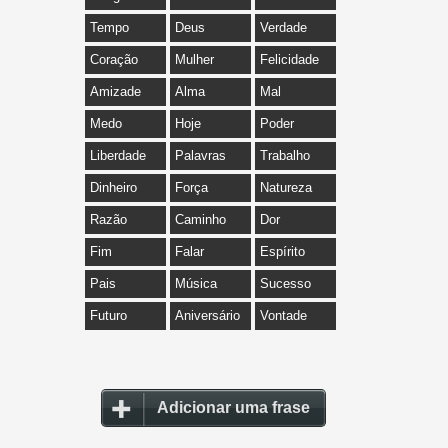
Tempo
Deus
Verdade
Coração
Mulher
Felicidade
Amizade
Alma
Mal
Medo
Hoje
Poder
Liberdade
Palavras
Trabalho
Dinheiro
Força
Natureza
Razão
Caminho
Dor
Fim
Falar
Espírito
Pais
Música
Sucesso
Futuro
Aniversário
Vontade
Adicionar uma frase