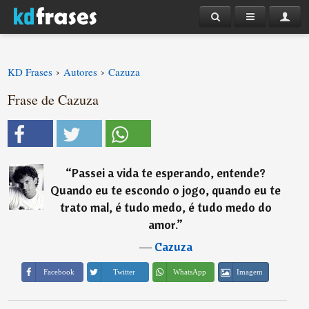
›
›
KD Frases
Autores
Cazuza
Frase de Cazuza
“
Passei a vida te esperando, entende?
Quando eu te escondo o jogo, quando eu te
trato mal, é tudo medo, é tudo medo do
amor.
”
―
Cazuza
Imagem
Facebook
Twitter
WhatsApp