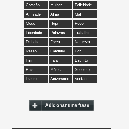
Coração
Mulher
Felicidade
Amizade
Alma
Mal
Medo
Hoje
Poder
Liberdade
Palavras
Trabalho
Dinheiro
Força
Natureza
Razão
Caminho
Dor
Fim
Falar
Espírito
Pais
Música
Sucesso
Futuro
Aniversário
Vontade
Adicionar uma frase