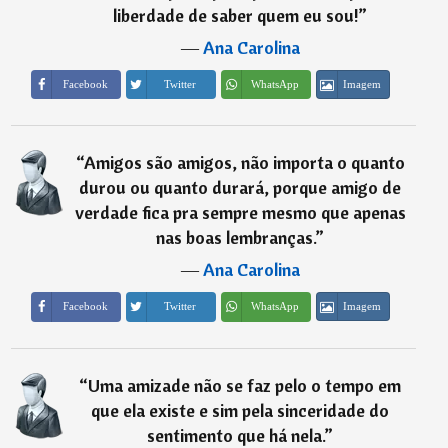
liberdade de saber quem eu sou!
”
―
Ana Carolina
Imagem
Facebook
Twitter
WhatsApp
“
Amigos são amigos, não importa o quanto
durou ou quanto durará, porque amigo de
verdade fica pra sempre mesmo que apenas
nas boas lembranças.
”
―
Ana Carolina
Imagem
Facebook
Twitter
WhatsApp
“
Uma amizade não se faz pelo o tempo em
que ela existe e sim pela sinceridade do
sentimento que há nela.
”