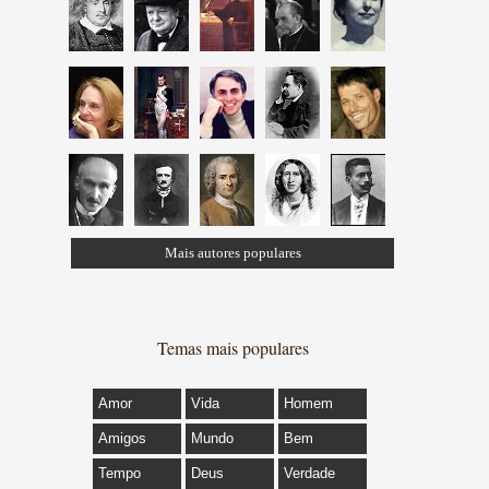
Mais autores populares
Temas mais populares
Amor
Vida
Homem
Amigos
Mundo
Bem
Tempo
Deus
Verdade