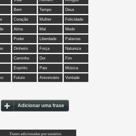
Bem
Tempo
Deus
de
Coração
Mulher
Felicidade
de
Alma
Mal
Medo
Poder
Liberdade
Palavras
ho
Dinheiro
Força
Natureza
Caminho
Dor
Fim
Espírito
Pais
Música
so
Futuro
Aniversário
Vontade
Adicionar uma frase
Frases adicionadas por usuários