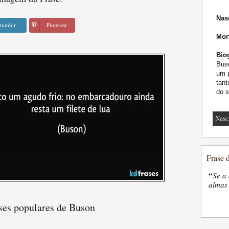
Nas
tumblr
Pinterest
Mor
Biog
Buso
um p
tant
do s
Nasc
Frase 
“
Se a 
almas 
ses populares de Buson