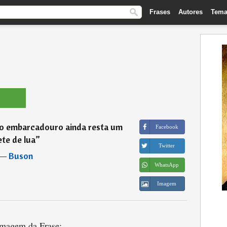
Frases
Autores
Tema
no embarcadouro ainda resta um
Facebook
lete de lua
”
Twitter
―
Buson
WhatsApp
Imagem
magem da Frase: