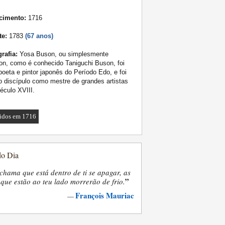
cimento:
1716
te:
1783
(67 anos)
rafia:
Yosa Buson, ou simplesmente
n, como é conhecido Taniguchi Buson, foi
oeta e pintor japonês do Período Edo, e foi
o discípulo como mestre de grandes artistas
éculo XVIII.
idos em 1716
do Dia
chama que está dentro de ti se apagar, as
”
que estão ao teu lado morrerão de frio.
François Mauriac
—