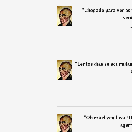
“
Chegado para ver as f
sen
“
Lentos dias se acumula
“
Oh cruel vendaval! 
agarr