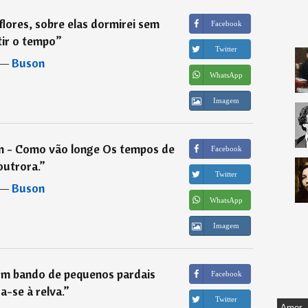
lores, sobre elas dormirei sem
Facebook
tir o tempo
”
Twitter
―
Buson
WhatsApp
Imagem
m - Como vão longe Os tempos de
Facebook
outrora.
”
Twitter
―
Buson
WhatsApp
Imagem
Um bando de pequenos pardais
Facebook
a-se à relva.
”
Twitter
Amor