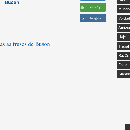
―
Buson
WhatsApp
Mundo
Imagem
Verda
Amiza
Hoje
as as frases de Buson
Trabal
Razão
Falar
Suces