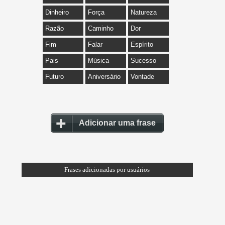
Dinheiro
Força
Natureza
Razão
Caminho
Dor
Fim
Falar
Espírito
Pais
Música
Sucesso
Futuro
Aniversário
Vontade
Adicionar uma frase
Frases adicionadas por usuários