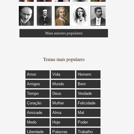
Mais autores populares
Temas mais populares
Amor
Vida
Homem
Amigos
Mundo
Bem
Tempo
Deus
Verdade
Coração
Mulher
Felicidade
Amizade
Alma
Mal
Medo
Hoje
Poder
Liberdade
Palavras
Trabalho