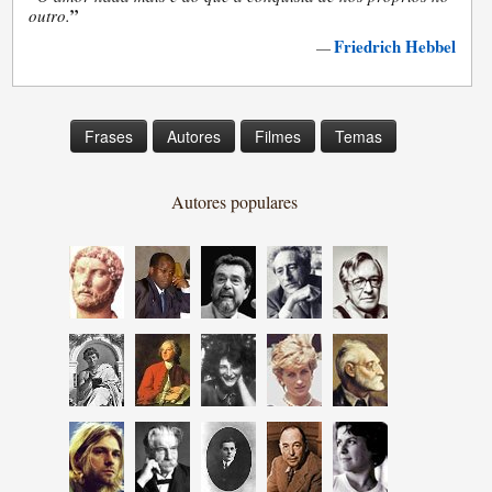
”
outro.
Friedrich Hebbel
—
Frases
Autores
Filmes
Temas
Autores populares