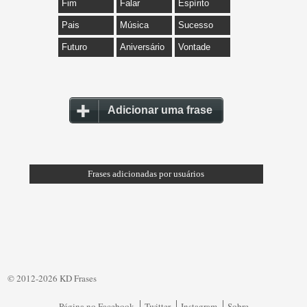
Fim
Falar
Espírito
Pais
Música
Sucesso
Futuro
Aniversário
Vontade
Adicionar uma frase
Frases adicionadas por usuários
© 2012-2026 KD Frases
Página no Facebook
Twitter
Instagram
Sobre