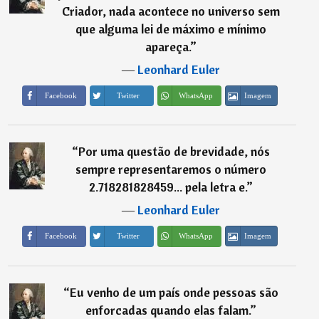
Criador, nada acontece no universo sem
que alguma lei de máximo e mínimo
apareça.
”
―
Leonhard Euler
Imagem
Facebook
Twitter
WhatsApp
“
Por uma questão de brevidade, nós
sempre representaremos o número
2.718281828459... pela letra e.
”
―
Leonhard Euler
Imagem
Facebook
Twitter
WhatsApp
“
Eu venho de um país onde pessoas são
enforcadas quando elas falam.
”