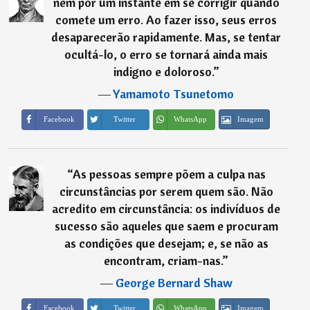
nem por um instante em se corrigir quando
comete um erro. Ao fazer isso, seus erros
desaparecerão rapidamente. Mas, se tentar
ocultá-lo, o erro se tornará ainda mais
indigno e doloroso.
”
―
Yamamoto Tsunetomo
Imagem
Facebook
Twitter
WhatsApp
“
As pessoas sempre põem a culpa nas
circunstâncias por serem quem são. Não
acredito em circunstância: os indivíduos de
sucesso são aqueles que saem e procuram
as condições que desejam; e, se não as
encontram, criam-nas.
”
―
George Bernard Shaw
Imagem
Facebook
Twitter
WhatsApp