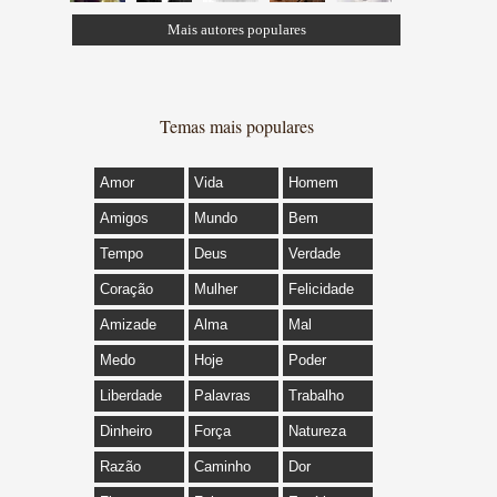
Mais autores populares
Temas mais populares
Amor
Vida
Homem
Amigos
Mundo
Bem
Tempo
Deus
Verdade
Coração
Mulher
Felicidade
Amizade
Alma
Mal
Medo
Hoje
Poder
Liberdade
Palavras
Trabalho
Dinheiro
Força
Natureza
Razão
Caminho
Dor