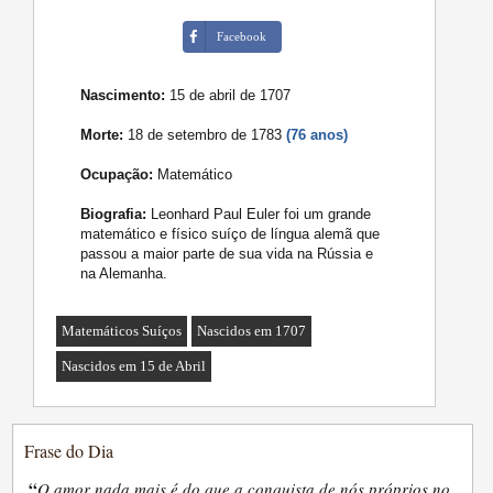
Facebook
Nascimento:
15 de abril de 1707
Morte:
18 de setembro de 1783
(76 anos)
Ocupação:
Matemático
Biografia:
Leonhard Paul Euler foi um grande
matemático e físico suíço de língua alemã que
passou a maior parte de sua vida na Rússia e
na Alemanha.
Matemáticos Suíços
Nascidos em 1707
Nascidos em 15 de Abril
Frase do Dia
“
O amor nada mais é do que a conquista de nós próprios no