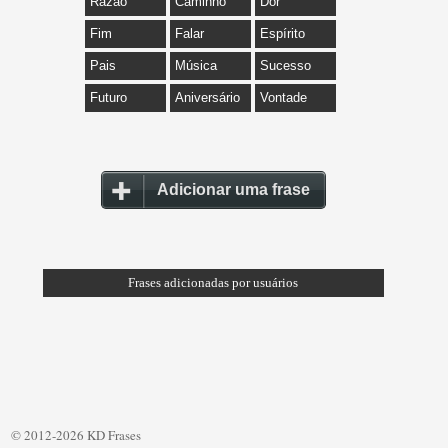
Razão
Caminho
Dor
Fim
Falar
Espírito
Pais
Música
Sucesso
Futuro
Aniversário
Vontade
Adicionar uma frase
Frases adicionadas por usuários
© 2012-2026 KD Frases