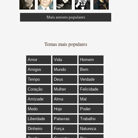
Mais autores populares
Temas mais populares
Amor
Vida
Homem
Amigos
Mundo
Bem
Tempo
Deus
Verdade
Coração
Mulher
Felicidade
Amizade
Alma
Mal
Medo
Hoje
Poder
Liberdade
Palavras
Trabalho
Dinheiro
Força
Natureza