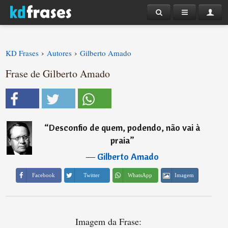
›
›
KD Frases
Autores
Gilberto Amado
Frase de Gilberto Amado
“
Desconfio de quem, podendo, não vai à
praia
”
―
Gilberto Amado
Imagem
Facebook
Twitter
WhatsApp
Imagem da Frase: