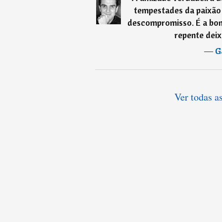
tempestades da paixão
descompromisso. É a boni
repente deixa
―
G
Ver todas a