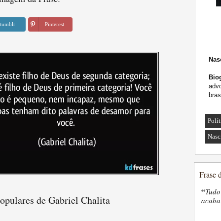
tumblr
Pinterest
Nas
Biog
advo
bras
Polít
Nasc
Frase 
“
Tudo
opulares de Gabriel Chalita
acaba 