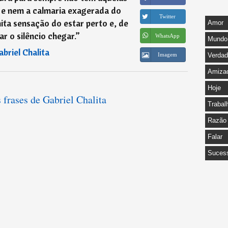
 e nem a calmaria exagerada do
Twitter
ta sensação do estar perto e, de
Amor
r o silêncio chegar.
”
WhatsApp
Mundo
abriel Chalita
Imagem
Verda
Amiza
Hoje
s frases de Gabriel Chalita
Trabal
Razão
Falar
Suces