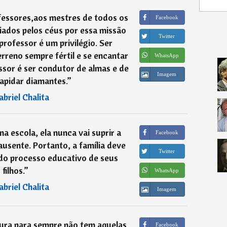
fessores,aos mestres de todos os
Facebook
ados pelos céus por essa missão
Twitter
 professor é um privilégio. Ser
rreno sempre fértil e se encantar
WhatsApp
ssor é ser condutor de almas e de
Imagem
lapidar diamantes.
”
abriel Chalita
a escola, ela nunca vai suprir a
Facebook
ausente. Portanto, a família deve
Twitter
 do processo educativo de seus
filhos.
”
WhatsApp
abriel Chalita
Imagem
ura para sempre não tem aquelas
Facebook