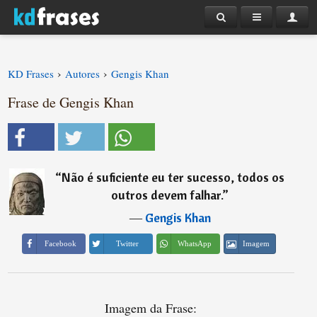
›
›
KD Frases
Autores
Gengis Khan
Frase de Gengis Khan
“
Não é suficiente eu ter sucesso, todos os
outros devem falhar.
”
―
Gengis Khan
Imagem
Facebook
Twitter
WhatsApp
Imagem da Frase: