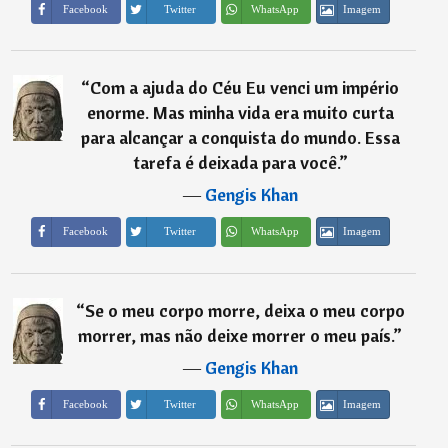
Imagem
Facebook
Twitter
WhatsApp
“
Com a ajuda do Céu Eu venci um império
enorme. Mas minha vida era muito curta
para alcançar a conquista do mundo. Essa
tarefa é deixada para você.
”
―
Gengis Khan
Imagem
Facebook
Twitter
WhatsApp
“
Se o meu corpo morre, deixa o meu corpo
morrer, mas não deixe morrer o meu país.
”
―
Gengis Khan
Imagem
Facebook
Twitter
WhatsApp