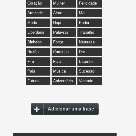
Coração
Mulher
Felicidade
Amizade
Alma
Mal
Medo
Hoje
Poder
Liberdade
Palavras
Trabalho
Dinheiro
Força
Natureza
Razão
Caminho
Dor
Fim
Falar
Espírito
Pais
Música
Sucesso
Futuro
Aniversário
Vontade
Adicionar uma frase