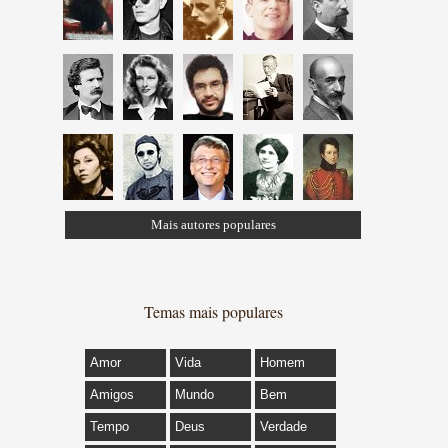
Mais autores populares
Temas mais populares
Amor
Vida
Homem
Amigos
Mundo
Bem
Tempo
Deus
Verdade