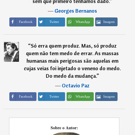
sem que primeiro tenhamos dado.
”
―
Georges Bernanos
Imagem
Facebook
Twitter
WhatsApp
“
Só erra quem produz. Mas, só produz
quem não tem medo de errar. As massas
humanas mais perigosas são aquelas em
cujas veias foi injetado o veneno do medo.
Do medo da mudança.
”
―
Octavio Paz
Imagem
Facebook
Twitter
WhatsApp
Sobre o Autor: