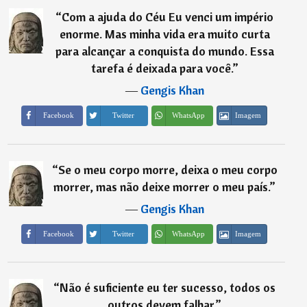
“
Com a ajuda do Céu Eu venci um império
enorme. Mas minha vida era muito curta
para alcançar a conquista do mundo. Essa
tarefa é deixada para você.
”
―
Gengis Khan
Imagem
Facebook
Twitter
WhatsApp
“
Se o meu corpo morre, deixa o meu corpo
morrer, mas não deixe morrer o meu país.
”
―
Gengis Khan
Imagem
Facebook
Twitter
WhatsApp
“
Não é suficiente eu ter sucesso, todos os
outros devem falhar.
”