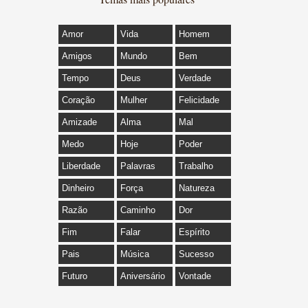
Amor
Vida
Homem
Amigos
Mundo
Bem
Tempo
Deus
Verdade
Coração
Mulher
Felicidade
Amizade
Alma
Mal
Medo
Hoje
Poder
Liberdade
Palavras
Trabalho
Dinheiro
Força
Natureza
Razão
Caminho
Dor
Fim
Falar
Espírito
Pais
Música
Sucesso
Futuro
Aniversário
Vontade