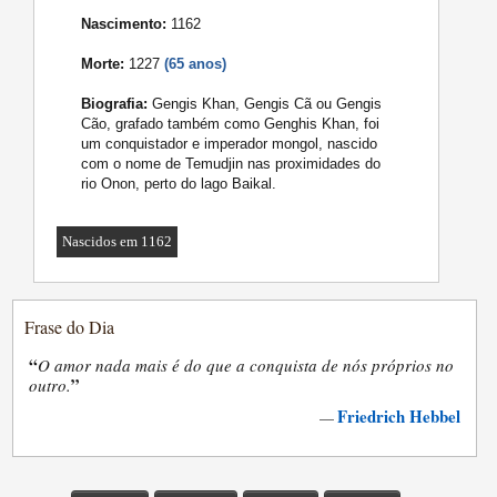
Nascimento:
1162
Morte:
1227
(65 anos)
Biografia:
Gengis Khan, Gengis Cã ou Gengis
Cão, grafado também como Genghis Khan, foi
um conquistador e imperador mongol, nascido
com o nome de Temudjin nas proximidades do
rio Onon, perto do lago Baikal.
Nascidos em 1162
Frase do Dia
“
O amor nada mais é do que a conquista de nós próprios no
”
outro.
Friedrich Hebbel
—