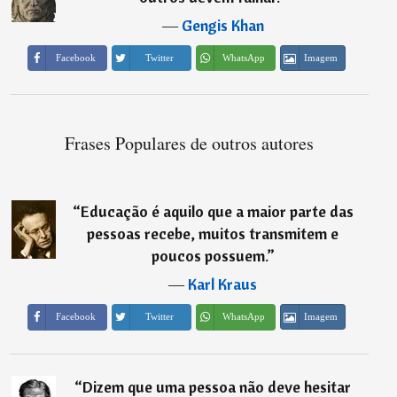
―
Gengis Khan
Imagem
Facebook
Twitter
WhatsApp
Frases Populares de outros autores
“
Educação é aquilo que a maior parte das
pessoas recebe, muitos transmitem e
poucos possuem.
”
―
Karl Kraus
Imagem
Facebook
Twitter
WhatsApp
“
Dizem que uma pessoa não deve hesitar