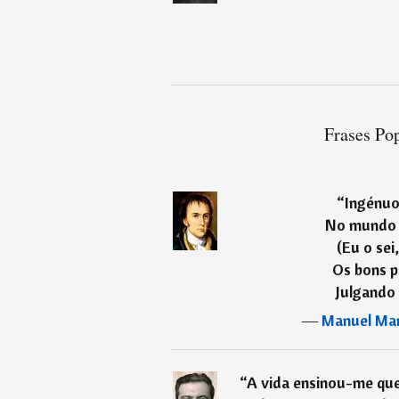
Frases Pop
“
Ingénuo
No mundo 
(Eu o sei
Os bons 
Julgando 
―
Manuel Mar
“
A vida ensinou-me qu