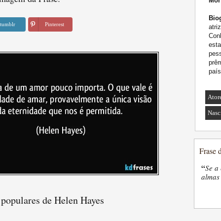
Mor
Biog
tumblr
Pinterest
atri
Conh
est
pess
prêm
país
Ator
Nasc
Frase 
“
Se a 
almas 
 populares de Helen Hayes