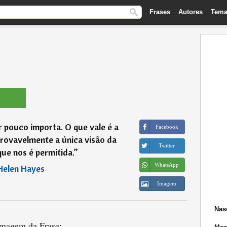
Frases
Autores
Tema
 pouco importa. O que vale é a
Facebook
rovavelmente a única visão da
Twitter
ue nos é permitida.
”
WhatsApp
Helen Hayes
Imagem
Nas
magem da Frase: