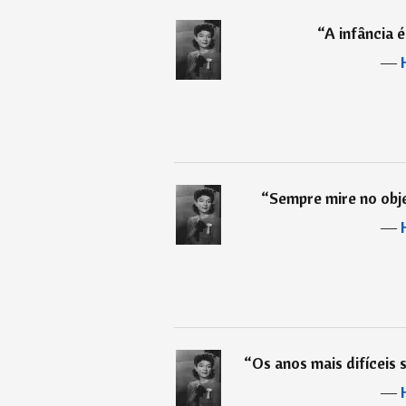
“
A infância 
―
“
Sempre mire no obje
―
“
Os anos mais difíceis 
―