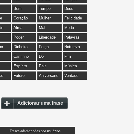
Bem
Tempo
Deus
de
Coração
Mulher
Felicidade
de
Alma
Mal
Medo
Poder
Liberdade
Palavras
ho
Dinheiro
Força
Natureza
Caminho
Dor
Fim
Espírito
Pais
Música
so
Futuro
Aniversário
Vontade
Adicionar uma frase
Frases adicionadas por usuários