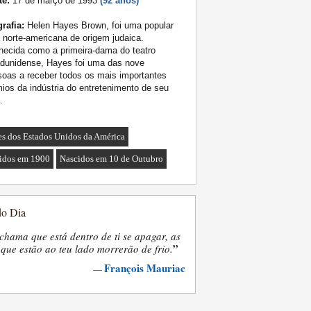
te:
17 de março de 1993
(92 anos)
rafia:
Helen Hayes Brown, foi uma popular
z norte-americana de origem judaica.
ecida como a primeira-dama do teatro
adunidense, Hayes foi uma das nove
oas a receber todos os mais importantes
ios da indústria do entretenimento de seu
.
es dos Estados Unidos da América
idos em 1900
Nascidos em 10 de Outubro
do Dia
chama que está dentro de ti se apagar, as
”
que estão ao teu lado morrerão de frio.
François Mauriac
—