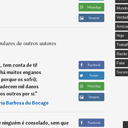
WhatsApp
Mundo
Verda
Imagem
Amiza
Hoje
ulares de outros autores
Trabal
Razão
Falar
, tem conta de ti!
Facebook
há muitos enganos
Suces
Twitter
, porque os sofri);
padecem mil danos
WhatsApp
os outros por si.
”
Imagem
ia Barbosa du Bocage
e ninguém é consolado, sem que
Facebook