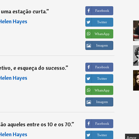
é uma estação curta.
”
Facebook
Helen Hayes
Twitter
WhatsApp
Imagem
tivo, e esqueça do sucesso.
”
Facebook
Helen Hayes
Twitter
WhatsApp
Imagem
são aqueles entre os 10 e os 70.
”
Facebook
Helen Hayes
Twitter
Amor