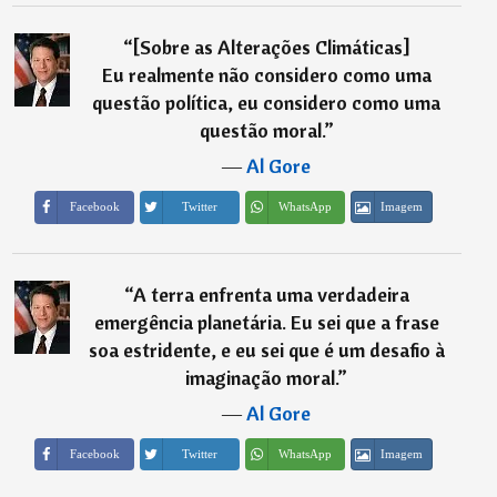
“
[Sobre as Alterações Climáticas]
Eu realmente não considero como uma
questão política, eu considero como uma
questão moral.
”
―
Al Gore
Imagem
Facebook
Twitter
WhatsApp
“
A terra enfrenta uma verdadeira
emergência planetária. Eu sei que a frase
soa estridente, e eu sei que é um desafio à
imaginação moral.
”
―
Al Gore
Imagem
Facebook
Twitter
WhatsApp