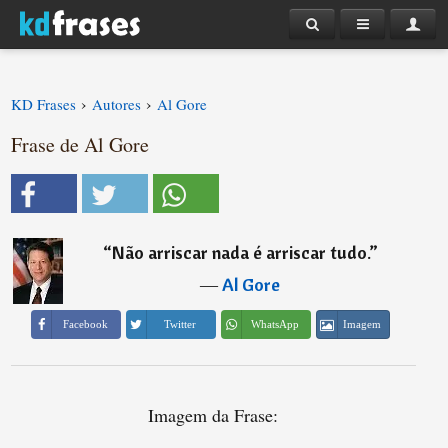
›
›
KD Frases
Autores
Al Gore
Frase de Al Gore
“
Não arriscar nada é arriscar tudo.
”
―
Al Gore
Imagem
Facebook
Twitter
WhatsApp
Imagem da Frase: