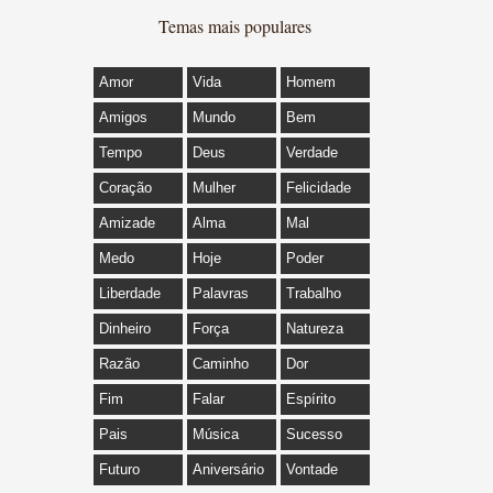
Temas mais populares
Amor
Vida
Homem
Amigos
Mundo
Bem
Tempo
Deus
Verdade
Coração
Mulher
Felicidade
Amizade
Alma
Mal
Medo
Hoje
Poder
Liberdade
Palavras
Trabalho
Dinheiro
Força
Natureza
Razão
Caminho
Dor
Fim
Falar
Espírito
Pais
Música
Sucesso
Futuro
Aniversário
Vontade