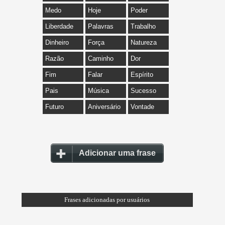
Medo
Hoje
Poder
Liberdade
Palavras
Trabalho
Dinheiro
Força
Natureza
Razão
Caminho
Dor
Fim
Falar
Espírito
Pais
Música
Sucesso
Futuro
Aniversário
Vontade
Adicionar uma frase
Frases adicionadas por usuários