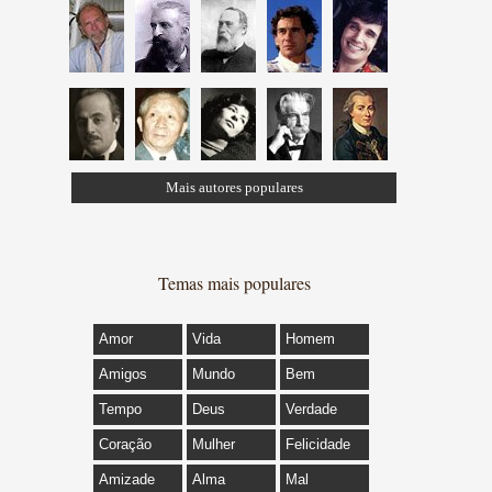
Mais autores populares
Temas mais populares
Amor
Vida
Homem
Amigos
Mundo
Bem
Tempo
Deus
Verdade
Coração
Mulher
Felicidade
Amizade
Alma
Mal