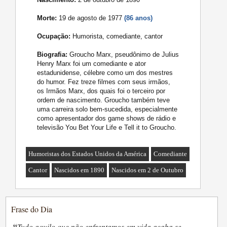
Morte:
19 de agosto de 1977
(86 anos)
Ocupação:
Humorista, comediante, cantor
Biografia:
Groucho Marx, pseudônimo de Julius
Henry Marx foi um comediante e ator
estadunidense, célebre como um dos mestres
do humor. Fez treze filmes com seus irmãos,
os Irmãos Marx, dos quais foi o terceiro por
ordem de nascimento. Groucho também teve
uma carreira solo bem-sucedida, especialmente
como apresentador dos game shows de rádio e
televisão You Bet Your Life e Tell it to Groucho.
Humoristas dos Estados Unidos da América
Comediante
Cantor
Nascidos em 1890
Nascidos em 2 de Outubro
Frase do Dia
“
Tudo aquilo que não enfrentamos em vida acaba se