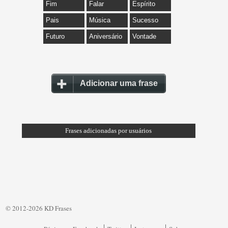
Fim
Falar
Espírito
Pais
Música
Sucesso
Futuro
Aniversário
Vontade
Adicionar uma frase
Frases adicionadas por usuários
© 2012-2026 KD Frases