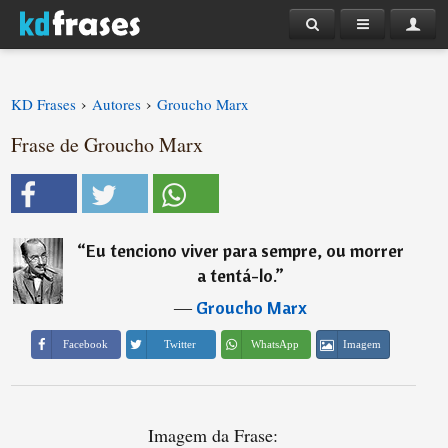
›
›
KD Frases
Autores
Groucho Marx
Frase de Groucho Marx
“
Eu tenciono viver para sempre, ou morrer
a tentá-lo.
”
―
Groucho Marx
Imagem
Facebook
Twitter
WhatsApp
Imagem da Frase: