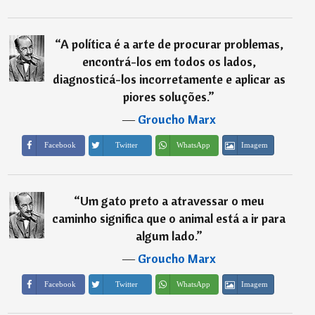
“
A política é a arte de procurar problemas,
encontrá-los em todos os lados,
diagnosticá-los incorretamente e aplicar as
piores soluções.
”
―
Groucho Marx
Imagem
Facebook
Twitter
WhatsApp
“
Um gato preto a atravessar o meu
caminho significa que o animal está a ir para
algum lado.
”
―
Groucho Marx
Imagem
Facebook
Twitter
WhatsApp