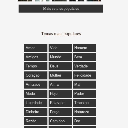
Mais autores populares
Temas mais populares
Amor
Vida
Homem
Amigos
Mundo
Bem
Tempo
Deus
Verdade
Coração
Mulher
Felicidade
Amizade
Alma
Mal
Medo
Hoje
Poder
Liberdade
Palavras
Trabalho
Dinheiro
Força
Natureza
Razão
Caminho
Dor