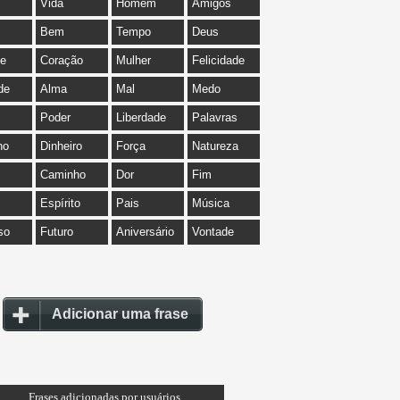
Vida
Homem
Amigos
Bem
Tempo
Deus
de
Coração
Mulher
Felicidade
de
Alma
Mal
Medo
Poder
Liberdade
Palavras
ho
Dinheiro
Força
Natureza
Caminho
Dor
Fim
Espírito
Pais
Música
so
Futuro
Aniversário
Vontade
Adicionar uma frase
Frases adicionadas por usuários