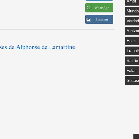
Amor
WhatsApp
Mundo
Imagem
Verda
Amiza
Hoje
ases de Alphonse de Lamartine
Trabal
Razão
Falar
Suces