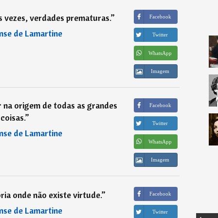
s vezes, verdades prematuras.
”
Facebook
nse de Lamartine
Twitter
WhatsApp
Imagem
 na origem de todas as grandes
Facebook
coisas.
”
Twitter
nse de Lamartine
WhatsApp
Imagem
ia onde não existe virtude.
”
Facebook
nse de Lamartine
Twitter