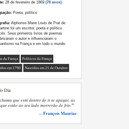
te:
28 de fevereiro de 1869
(78 anos)
pação:
Poeta, político
rafia:
Alphonse Marie Louis de Prat de
rtine foi um escritor, poeta e político
cês. Seus primeiros livros de poemas
brizaram o autor e influenciaram o
antismo na França e em todo o mundo.
as da França
Políticos da França
idos em 1790
Nascidos em 21 de Outubro
do Dia
chama que está dentro de ti se apagar, as
”
que estão ao teu lado morrerão de frio.
François Mauriac
—