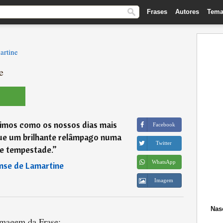
Frases
Autores
Tema
artine
e
nimos como os nossos dias mais
Facebook
que um brilhante relâmpago numa
Twitter
de tempestade.
”
WhatsApp
nse de Lamartine
Imagem
Nas
magem da Frase: