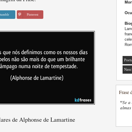
Mor
Ocu
tumblr
Pinterest
Biog
Lama
fran
cele
Rom
Poet
Nasc
Frase 
“
Se a 
almas 
lares de Alphonse de Lamartine