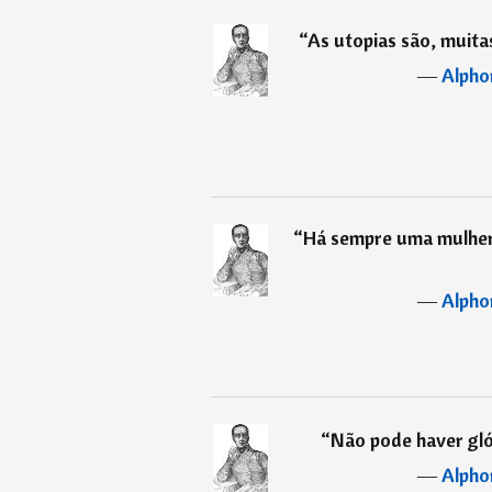
“
As utopias são, muita
―
Alpho
“
Há sempre uma mulher
―
Alpho
“
Não pode haver glór
―
Alpho