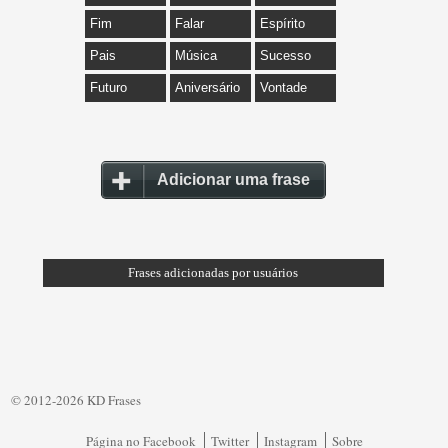
Fim
Falar
Espírito
Pais
Música
Sucesso
Futuro
Aniversário
Vontade
Adicionar uma frase
Frases adicionadas por usuários
© 2012-2026 KD Frases
Página no Facebook
Twitter
Instagram
Sobre