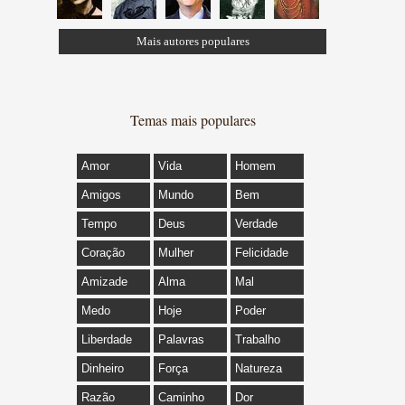
Mais autores populares
Temas mais populares
Amor
Vida
Homem
Amigos
Mundo
Bem
Tempo
Deus
Verdade
Coração
Mulher
Felicidade
Amizade
Alma
Mal
Medo
Hoje
Poder
Liberdade
Palavras
Trabalho
Dinheiro
Força
Natureza
Razão
Caminho
Dor