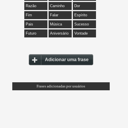
Razão
Caminho
Dor
Fim
Falar
Espírito
Pais
Música
Sucesso
Futuro
Aniversário
Vontade
Adicionar uma frase
Frases adicionadas por usuários