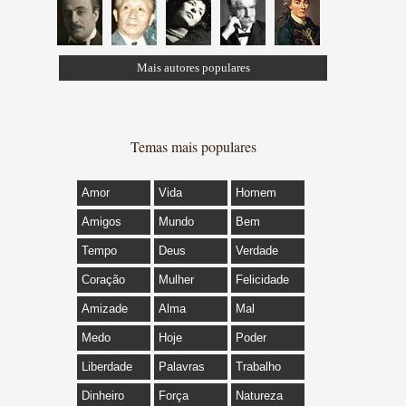
Mais autores populares
Temas mais populares
Amor
Vida
Homem
Amigos
Mundo
Bem
Tempo
Deus
Verdade
Coração
Mulher
Felicidade
Amizade
Alma
Mal
Medo
Hoje
Poder
Liberdade
Palavras
Trabalho
Dinheiro
Força
Natureza