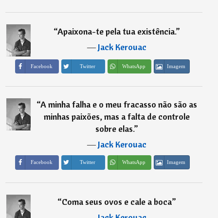
“
Apaixona-te pela tua existência.
”
―
Jack Kerouac
Imagem
Facebook
Twitter
WhatsApp
“
A minha falha e o meu fracasso não são as
minhas paixões, mas a falta de controle
sobre elas.
”
―
Jack Kerouac
Imagem
Facebook
Twitter
WhatsApp
“
Coma seus ovos e cale a boca
”
―
Jack Kerouac