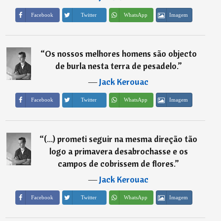
Imagem
Facebook
Twitter
WhatsApp
“
Os nossos melhores homens são objecto
de burla nesta terra de pesadelo.
”
―
Jack Kerouac
Imagem
Facebook
Twitter
WhatsApp
“
(...) prometi seguir na mesma direção tão
logo a primavera desabrochasse e os
campos de cobrissem de flores.
”
―
Jack Kerouac
Imagem
Facebook
Twitter
WhatsApp