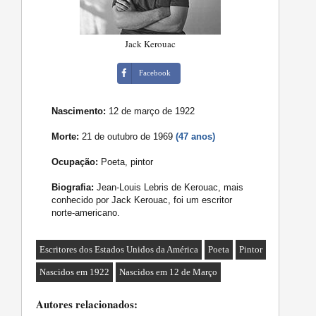
Jack Kerouac
Facebook
Nascimento:
12 de março de 1922
Morte:
21 de outubro de 1969
(47 anos)
Ocupação:
Poeta, pintor
Biografia:
Jean-Louis Lebris de Kerouac, mais
conhecido por Jack Kerouac, foi um escritor
norte-americano.
Escritores dos Estados Unidos da América
Poeta
Pintor
Nascidos em 1922
Nascidos em 12 de Março
Autores relacionados: