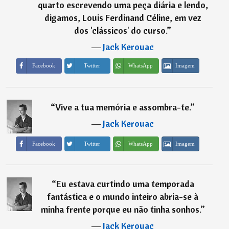
quarto escrevendo uma peça diária e lendo,
digamos, Louis Ferdinand Céline, em vez
dos 'clássicos' do curso.
”
―
Jack Kerouac
Imagem
Facebook
Twitter
WhatsApp
“
Vive a tua memória e assombra-te.
”
―
Jack Kerouac
Imagem
Facebook
Twitter
WhatsApp
“
Eu estava curtindo uma temporada
fantástica e o mundo inteiro abria-se à
minha frente porque eu não tinha sonhos.
”
―
Jack Kerouac