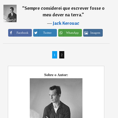
“
Sempre considerei que escrever fosse o
meu dever na terra.
”
―
Jack Kerouac
Imagem
Facebook
Twitter
WhatsApp
1
2
Sobre o Autor: