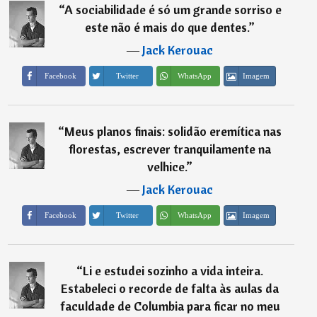
“
A sociabilidade é só um grande sorriso e
este não é mais do que dentes.
”
―
Jack Kerouac
Imagem
Facebook
Twitter
WhatsApp
“
Meus planos finais: solidão eremítica nas
florestas, escrever tranquilamente na
velhice.
”
―
Jack Kerouac
Imagem
Facebook
Twitter
WhatsApp
“
Li e estudei sozinho a vida inteira.
Estabeleci o recorde de falta às aulas da
faculdade de Columbia para ficar no meu