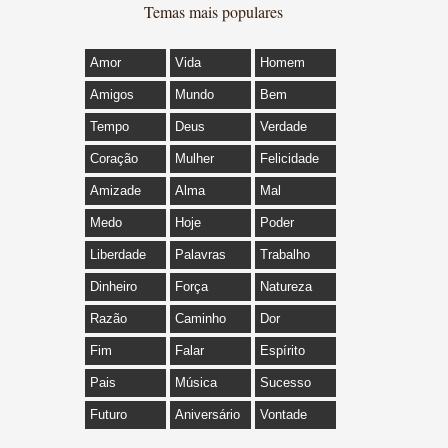
Temas mais populares
Amor
Vida
Homem
Amigos
Mundo
Bem
Tempo
Deus
Verdade
Coração
Mulher
Felicidade
Amizade
Alma
Mal
Medo
Hoje
Poder
Liberdade
Palavras
Trabalho
Dinheiro
Força
Natureza
Razão
Caminho
Dor
Fim
Falar
Espírito
Pais
Música
Sucesso
Futuro
Aniversário
Vontade