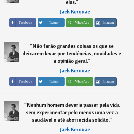
elas.
”
―
Jack Kerouac
Imagem
Facebook
Twitter
WhatsApp
“
Não farão grandes coisas os que se
deixarem levar por tendências, novidades e
a opinião geral.
”
―
Jack Kerouac
Imagem
Facebook
Twitter
WhatsApp
“
Nenhum homem deveria passar pela vida
sem experimentar pelo menos uma vez a
saudável e até aborrecida solidão.
”
―
Jack Kerouac