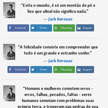
“
Evita o mundo, é só um montão de pó e
lixo que afinal não significa nada.
”
―
Jack Kerouac
Imagem
Facebook
Twitter
WhatsApp
“
A felicidade consiste em compreender que
tudo é um grande e estranho sonho.
”
―
Jack Kerouac
Imagem
Facebook
Twitter
WhatsApp
“
Homens e mulheres cometem erros -
erros, falhas, pecados, faltas - seres
humanos semeiam com problemas suas
própria terra, e tropeçam nas pedras de sua