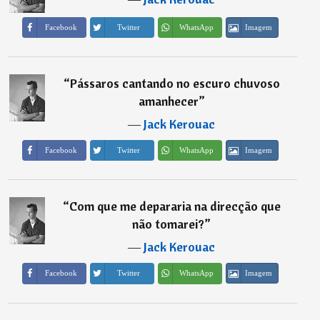
Imagem
Facebook
Twitter
WhatsApp
“
Pássaros cantando no escuro chuvoso
amanhecer
”
―
Jack Kerouac
Imagem
Facebook
Twitter
WhatsApp
“
Com que me depararia na direcção que
não tomarei?
”
―
Jack Kerouac
Imagem
Facebook
Twitter
WhatsApp