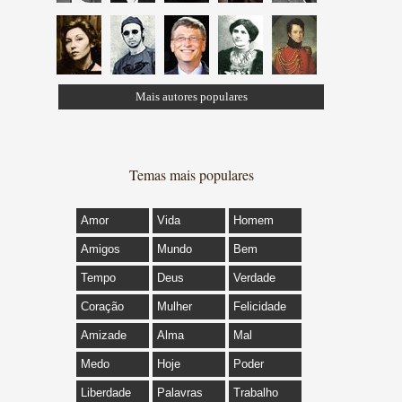
Mais autores populares
Temas mais populares
Amor
Vida
Homem
Amigos
Mundo
Bem
Tempo
Deus
Verdade
Coração
Mulher
Felicidade
Amizade
Alma
Mal
Medo
Hoje
Poder
Liberdade
Palavras
Trabalho