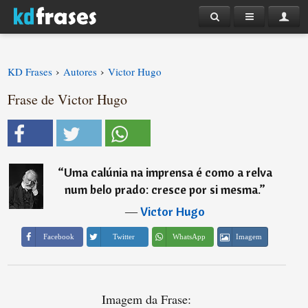
›
›
KD Frases
Autores
Victor Hugo
Frase de Victor Hugo
“
Uma calúnia na imprensa é como a relva
num belo prado: cresce por si mesma.
”
―
Victor Hugo
Imagem
Facebook
Twitter
WhatsApp
Imagem da Frase: