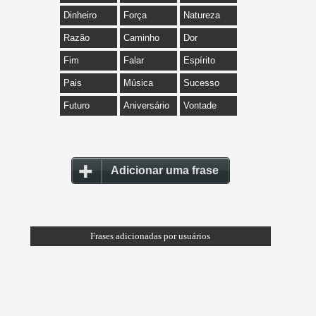
Dinheiro
Força
Natureza
Razão
Caminho
Dor
Fim
Falar
Espírito
Pais
Música
Sucesso
Futuro
Aniversário
Vontade
Adicionar uma frase
Frases adicionadas por usuários