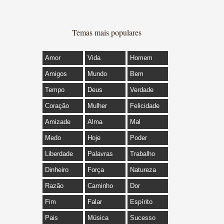
Temas mais populares
Amor
Vida
Homem
Amigos
Mundo
Bem
Tempo
Deus
Verdade
Coração
Mulher
Felicidade
Amizade
Alma
Mal
Medo
Hoje
Poder
Liberdade
Palavras
Trabalho
Dinheiro
Força
Natureza
Razão
Caminho
Dor
Fim
Falar
Espírito
Pais
Música
Sucesso