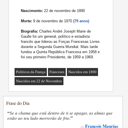
Nascimento:
22 de novembro de 1890
Morte:
9 de novembro de 1970
(79 anos)
Biografia:
Charles André Joseph Marie de
Gaulle foi um general, político e estadista
francês que liderou as Forças Francesas Livres
durante a Segunda Guerra Mundial. Mais tarde
fundou a Quinta República Francesa em 1958 e
foi seu primeiro Presidente, de 1959 a 1969.
Políticos da França
Franceses
Nascidos em 1890
Nascidos em 22 de Novembro
Frase do Dia
“
Se a chama que está dentro de ti se apagar, as almas que
”
estão ao teu lado morrerão de frio.
François Mauriac
—