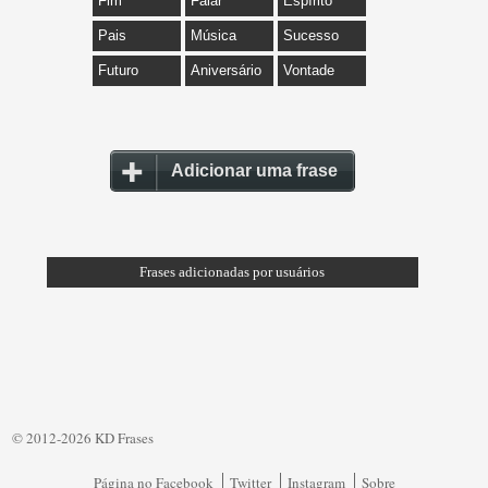
Fim
Falar
Espírito
Pais
Música
Sucesso
Futuro
Aniversário
Vontade
Adicionar uma frase
Frases adicionadas por usuários
© 2012-2026 KD Frases
Página no Facebook
Twitter
Instagram
Sobre