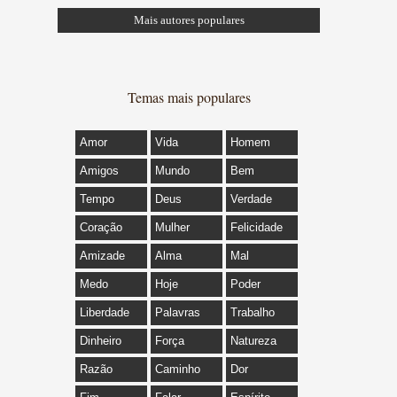
Mais autores populares
Temas mais populares
Amor
Vida
Homem
Amigos
Mundo
Bem
Tempo
Deus
Verdade
Coração
Mulher
Felicidade
Amizade
Alma
Mal
Medo
Hoje
Poder
Liberdade
Palavras
Trabalho
Dinheiro
Força
Natureza
Razão
Caminho
Dor