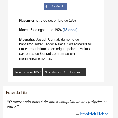
Facebook
Nascimento:
3 de dezembro de 1857
Morte:
3 de agosto de 1924
(66 anos)
Biografia:
Joseph Conrad, de nome de
baptismo Józef Teodor Nałęcz Korzeniowski foi
um escritor britânico de origem polaca. Muitas
das obras de Conrad centram-se em
marinheiros e no mar.
Nascidos em 1857
Nascidos em 3 de Dezembro
Frase do Dia
“
O amor nada mais é do que a conquista de nós próprios no
”
outro.
Friedrich Hebbel
—