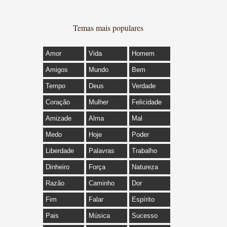
Temas mais populares
Amor
Vida
Homem
Amigos
Mundo
Bem
Tempo
Deus
Verdade
Coração
Mulher
Felicidade
Amizade
Alma
Mal
Medo
Hoje
Poder
Liberdade
Palavras
Trabalho
Dinheiro
Força
Natureza
Razão
Caminho
Dor
Fim
Falar
Espírito
Pais
Música
Sucesso