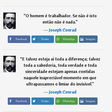
“
O homem é trabalhador. Se não é isto
então não é nada.
”
―
Joseph Conrad
Imagem
Facebook
Twitter
WhatsApp
“
E talvez esteja aí toda a diferença; talvez
toda a sabedoria, toda verdade e toda
sinceridade estejam apenas contidas
naquele inapreciável momento em que
ultrapassamos o limiar do invisível.
”
―
Joseph Conrad
Imagem
Facebook
Twitter
WhatsApp