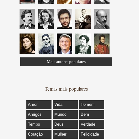
Mais autores populares
Temas mais populares
Amor
Vida
Homem
Amigos
Mundo
Bem
Tempo
Deus
Verdade
Coração
Mulher
Felicidade