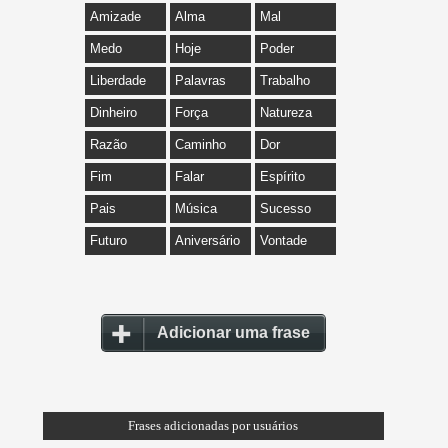
Amizade
Alma
Mal
Medo
Hoje
Poder
Liberdade
Palavras
Trabalho
Dinheiro
Força
Natureza
Razão
Caminho
Dor
Fim
Falar
Espírito
Pais
Música
Sucesso
Futuro
Aniversário
Vontade
Adicionar uma frase
Frases adicionadas por usuários