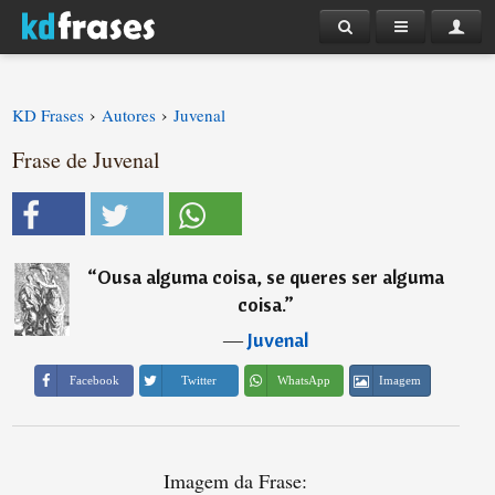
›
›
KD Frases
Autores
Juvenal
Frase de Juvenal
“
Ousa alguma coisa, se queres ser alguma
coisa.
”
―
Juvenal
Imagem
Facebook
Twitter
WhatsApp
Imagem da Frase: