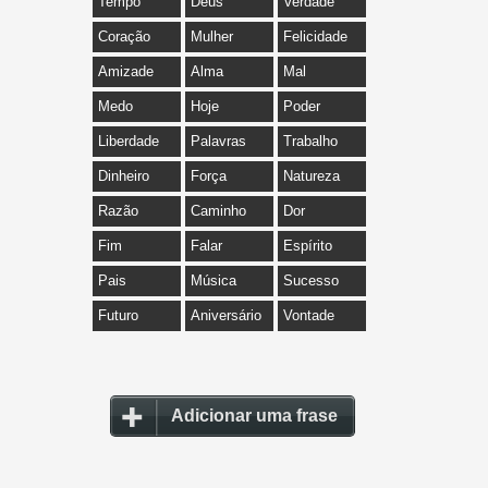
Tempo
Deus
Verdade
Coração
Mulher
Felicidade
Amizade
Alma
Mal
Medo
Hoje
Poder
Liberdade
Palavras
Trabalho
Dinheiro
Força
Natureza
Razão
Caminho
Dor
Fim
Falar
Espírito
Pais
Música
Sucesso
Futuro
Aniversário
Vontade
Adicionar uma frase