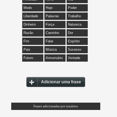
Medo
Hoje
Poder
Liberdade
Palavras
Trabalho
Dinheiro
Força
Natureza
Razão
Caminho
Dor
Fim
Falar
Espírito
Pais
Música
Sucesso
Futuro
Aniversário
Vontade
Adicionar uma frase
Frases adicionadas por usuários