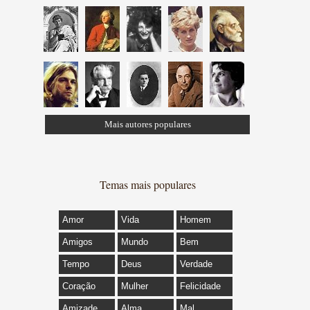
Mais autores populares
Temas mais populares
Amor
Vida
Homem
Amigos
Mundo
Bem
Tempo
Deus
Verdade
Coração
Mulher
Felicidade
Amizade
Alma
Mal