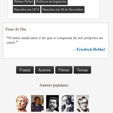
Prêmio Nobel
Políticos da Inglaterra
Nascidos em 1874
Nascidos em 30 de Novembro
Frase do Dia
“
O amor nada mais é do que a conquista de nós próprios no
”
outro.
Friedrich Hebbel
—
Frases
Autores
Filmes
Temas
Autores populares