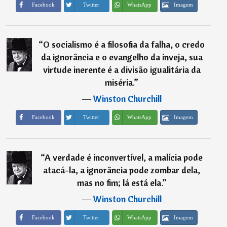
Imagem
Facebook
Twitter
WhatsApp
“
O socialismo é a filosofia da falha, o credo
da ignorância e o evangelho da inveja, sua
virtude inerente é a divisão igualitária da
miséria.
”
―
Winston Churchill
Imagem
Facebook
Twitter
WhatsApp
“
A verdade é inconvertível, a malícia pode
atacá-la, a ignorância pode zombar dela,
mas no fim; lá está ela.
”
―
Winston Churchill
Imagem
Facebook
Twitter
WhatsApp