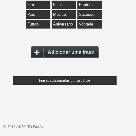
Fim
Falar
Espírito
Pais
Música
Sucesso
Futuro
Aniversário
Vontade
Adicionar uma frase
Frases adicionadas por usuários
© 2012-2026 KD Frases