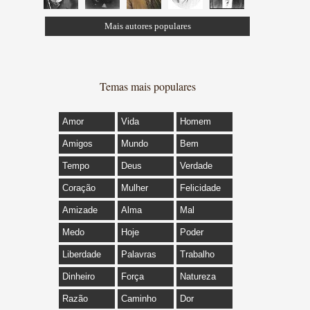
Mais autores populares
Temas mais populares
Amor
Vida
Homem
Amigos
Mundo
Bem
Tempo
Deus
Verdade
Coração
Mulher
Felicidade
Amizade
Alma
Mal
Medo
Hoje
Poder
Liberdade
Palavras
Trabalho
Dinheiro
Força
Natureza
Razão
Caminho
Dor