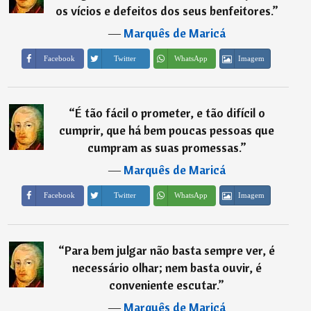
os vícios e defeitos dos seus benfeitores.
”
―
Marquês de Maricá
Imagem
Facebook
Twitter
WhatsApp
“
É tão fácil o prometer, e tão difícil o
cumprir, que há bem poucas pessoas que
cumpram as suas promessas.
”
―
Marquês de Maricá
Imagem
Facebook
Twitter
WhatsApp
“
Para bem julgar não basta sempre ver, é
necessário olhar; nem basta ouvir, é
conveniente escutar.
”
―
Marquês de Maricá