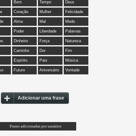
Bem
Tempo
Deus
de
Coração
Mulher
Felicidade
de
Alma
Mal
Medo
Poder
Liberdade
Palavras
ho
Dinheiro
Força
Natureza
Caminho
Dor
Fim
Espírito
Pais
Música
so
Futuro
Aniversário
Vontade
Adicionar uma frase
Frases adicionadas por usuários