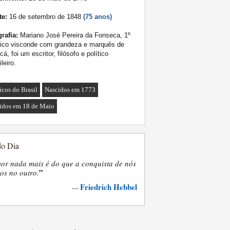
te:
16 de setembro de 1848
(75 anos)
rafia:
Mariano José Pereira da Fonseca, 1º
nico visconde com grandeza e marquês de
cá, foi um escritor, filósofo e político
ileiro.
icos do Brasil
Nascidos em 1773
idos em 18 de Maio
do Dia
or nada mais é do que a conquista de nós
”
os no outro.
Friedrich Hebbel
—