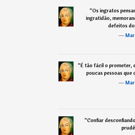
“
Os ingratos pensam
ingratidão, memorand
defeitos do
―
Mar
“
É tão fácil o prometer, 
poucas pessoas que 
―
Mar
“
Confiar desconfiando
prudê