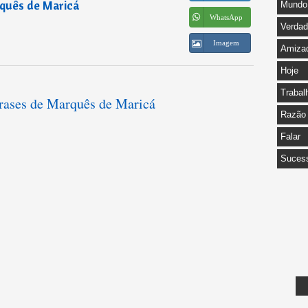
quês de Maricá
Mundo
WhatsApp
Verda
Imagem
Amiza
Hoje
Trabal
frases de Marquês de Maricá
Razão
Falar
Suces