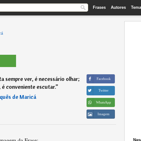
Frases
Autores
Tema
cá
a sempre ver, é necessário olhar;
Facebook
 é conveniente escutar.
”
Twitter
quês de Maricá
WhatsApp
Imagem
magem da Frase:
Nas