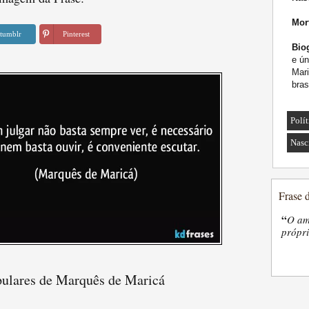
Mor
tumblr
Pinterest
Biog
e ú
Mari
bras
Polít
Nasc
Frase 
“
O am
própri
pulares de Marquês de Maricá