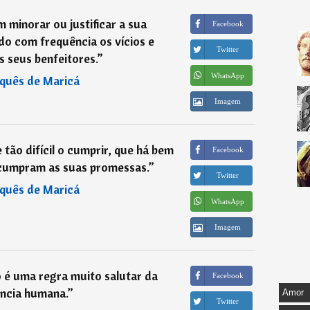
 minorar ou justificar a sua
Facebook
o com frequência os vícios e
Twitter
s seus benfeitores.
”
WhatsApp
quês de Maricá
Imagem
e tão difícil o cumprir, que há bem
Facebook
cumpram as suas promessas.
”
Twitter
quês de Maricá
WhatsApp
Imagem
 é uma regra muito salutar da
Facebook
ncia humana.
”
Amor
Twitter