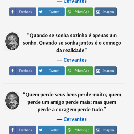
―
Cervantes
Imagem
Facebook
Twitter
WhatsApp
“
Quando se sonha sozinho é apenas um
sonho. Quando se sonha juntos é o começo
da realidade.
”
―
Cervantes
Imagem
Facebook
Twitter
WhatsApp
“
Quem perde seus bens perde muito; quem
perde um amigo perde mais; mas quem
perde a coragem perde tudo.
”
―
Cervantes
Imagem
Facebook
Twitter
WhatsApp