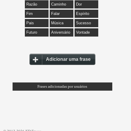
Razão
Caminho
Dor
Fim
Falar
Espírito
Pais
Música
Sucesso
Futuro
Aniversário
Vontade
Adicionar uma frase
Frases adicionadas por usuários