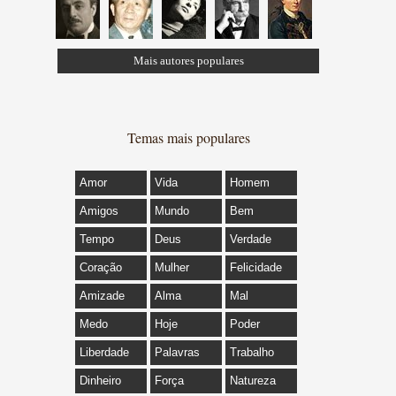
Mais autores populares
Temas mais populares
Amor
Vida
Homem
Amigos
Mundo
Bem
Tempo
Deus
Verdade
Coração
Mulher
Felicidade
Amizade
Alma
Mal
Medo
Hoje
Poder
Liberdade
Palavras
Trabalho
Dinheiro
Força
Natureza