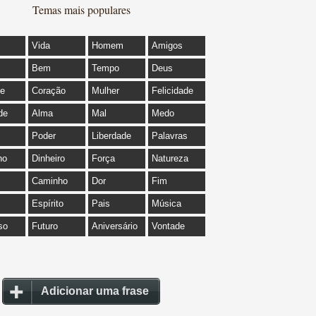
Temas mais populares
Vida
Homem
Amigos
Bem
Tempo
Deus
de
Coração
Mulher
Felicidade
de
Alma
Mal
Medo
Poder
Liberdade
Palavras
ho
Dinheiro
Força
Natureza
Caminho
Dor
Fim
Espírito
Pais
Música
so
Futuro
Aniversário
Vontade
Adicionar uma frase