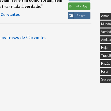
eviam ser e sim como foram, sem
 tirar nada à verdade.
”
WhatsApp
―
Cervantes
Imagem
Amor
Mundo
Verda
 as frases de Cervantes
Amiza
Hoje
Trabal
Razão
Falar
Suces