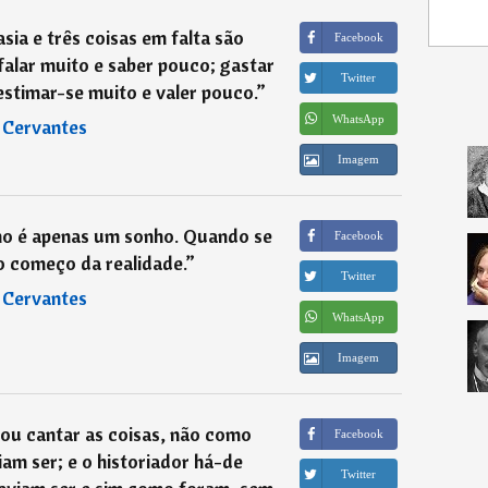
ia e três coisas em falta são
Facebook
falar muito e saber pouco; gastar
Twitter
estimar-se muito e valer pouco.
”
WhatsApp
―
Cervantes
Imagem
ho é apenas um sonho. Quando se
Facebook
o começo da realidade.
”
Twitter
―
Cervantes
WhatsApp
Imagem
ou cantar as coisas, não como
Facebook
m ser; e o historiador há-de
Twitter