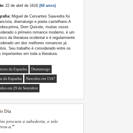
te:
22 de abril de 1616
(68 anos)
rafia:
Miguel de Cervantes Saavedra foi
ncista, dramaturgo e poeta castelhano.A
obra-prima, Dom Quixote, muitas vezes
siderado o primeiro romance moderno, é um
sico da literatura ocidental e é regularmente
siderado um dos melhores romances já
itos. Seu trabalho é considerado entre os
 importantes em toda a literatura.
itores da Espanha
Dramaturgo
as da Espanha
Nascidos em 1547
idos em 29 de Setembro
do Dia
bio procura a sabedoria, o tolo
”
trou-a.