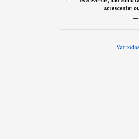
escrevê-las, não como d
acrescentar ou
Ver todas