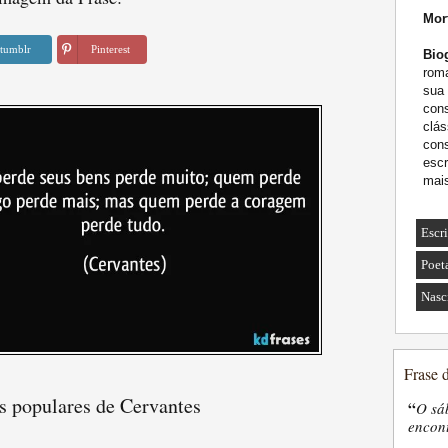
Mor
tumblr
Pinterest
Biog
roma
sua 
con
clás
con
escr
mais
Escr
Poet
Nasc
Frase 
s populares de Cervantes
“
O sá
encon