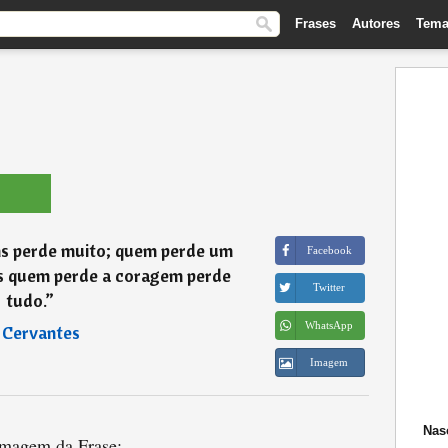
Frases
Autores
Tema
s perde muito; quem perde um
Facebook
s quem perde a coragem perde
Twitter
tudo.
”
WhatsApp
―
Cervantes
Imagem
Nas
magem da Frase: