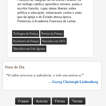
um teólogo católico apostólico romano, poeta e
escritor francês, cujas ideias liberais sobre
política e educação, esbarravam contra o statu
quo da Igreja e do Estado dessa época.
Pertenceu à Academia Francesa de Letras.
Teólogos da França
Poetas da França
Escritores da França
Nascidos em 1651
Nascidos em 6 de Agosto
Frase do Dia
“
”
O sábio procura a sabedoria, o tolo encontrou-a.
Georg Christoph Lichtenberg
—
Frases
Autores
Filmes
Temas