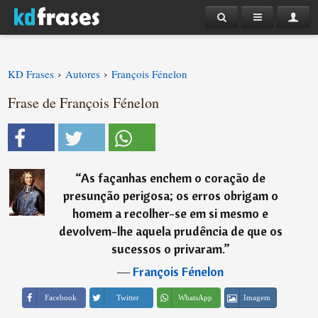
›
›
KD Frases
Autores
François Fénelon
Frase de François Fénelon
“
As façanhas enchem o coração de
presunção perigosa; os erros obrigam o
homem a recolher-se em si mesmo e
devolvem-lhe aquela prudência de que os
sucessos o privaram.
”
―
François Fénelon
Imagem
Facebook
Twitter
WhatsApp