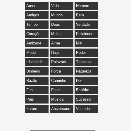
Amor
Vida
Homem
Amigos
Mundo
Bem
Tempo
Deus
Verdade
Coração
Mulher
Felicidade
Amizade
Alma
Mal
Medo
Hoje
Poder
Liberdade
Palavras
Trabalho
Dinheiro
Força
Natureza
Razão
Caminho
Dor
Fim
Falar
Espírito
Pais
Música
Sucesso
Futuro
Aniversário
Vontade