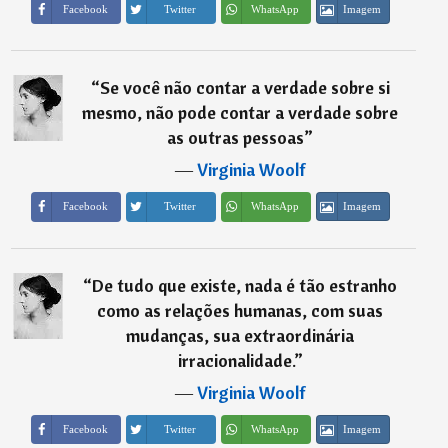
Imagem
Facebook
Twitter
WhatsApp
“
Se você não contar a verdade sobre si
mesmo, não pode contar a verdade sobre
as outras pessoas
”
―
Virginia Woolf
Imagem
Facebook
Twitter
WhatsApp
“
De tudo que existe, nada é tão estranho
como as relações humanas, com suas
mudanças, sua extraordinária
irracionalidade.
”
―
Virginia Woolf
Imagem
Facebook
Twitter
WhatsApp