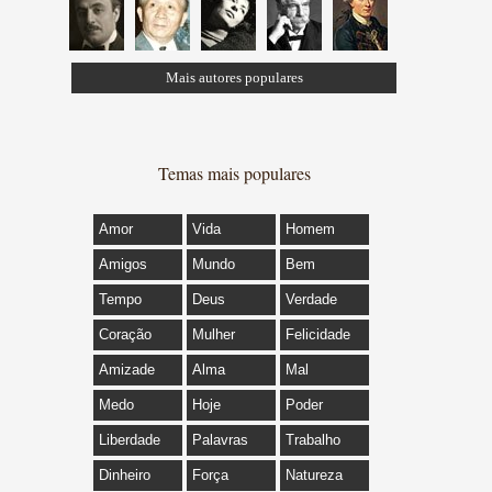
Mais autores populares
Temas mais populares
Amor
Vida
Homem
Amigos
Mundo
Bem
Tempo
Deus
Verdade
Coração
Mulher
Felicidade
Amizade
Alma
Mal
Medo
Hoje
Poder
Liberdade
Palavras
Trabalho
Dinheiro
Força
Natureza