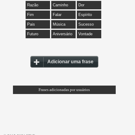
Razão
Caminho
Dor
Fim
Falar
Espírito
Pais
Música
Sucesso
Futuro
Aniversário
Vontade
Adicionar uma frase
Frases adicionadas por usuários