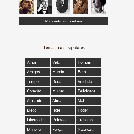
Mais autores populares
Temas mais populares
Amor
Vida
Homem
Amigos
Mundo
Bem
Tempo
Deus
Verdade
Coração
Mulher
Felicidade
Amizade
Alma
Mal
Medo
Hoje
Poder
Liberdade
Palavras
Trabalho
Dinheiro
Força
Natureza