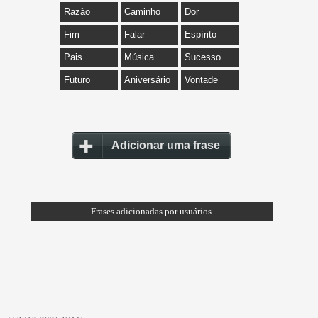
Razão
Caminho
Dor
Fim
Falar
Espírito
Pais
Música
Sucesso
Futuro
Aniversário
Vontade
Adicionar uma frase
Frases adicionadas por usuários