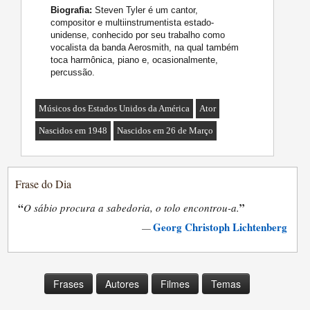
Biografia:
Steven Tyler é um cantor,
compositor e multiinstrumentista estado-
unidense, conhecido por seu trabalho como
vocalista da banda Aerosmith, na qual também
toca harmônica, piano e, ocasionalmente,
percussão.
Músicos dos Estados Unidos da América
Ator
Nascidos em 1948
Nascidos em 26 de Março
Frase do Dia
“
”
O sábio procura a sabedoria, o tolo encontrou-a.
Georg Christoph Lichtenberg
—
Frases
Autores
Filmes
Temas