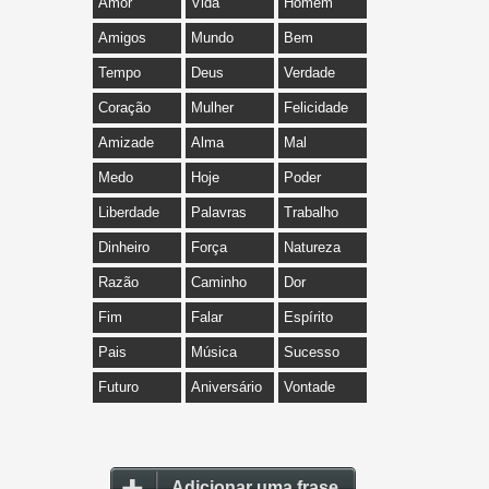
Amor
Vida
Homem
Amigos
Mundo
Bem
Tempo
Deus
Verdade
Coração
Mulher
Felicidade
Amizade
Alma
Mal
Medo
Hoje
Poder
Liberdade
Palavras
Trabalho
Dinheiro
Força
Natureza
Razão
Caminho
Dor
Fim
Falar
Espírito
Pais
Música
Sucesso
Futuro
Aniversário
Vontade
Adicionar uma frase