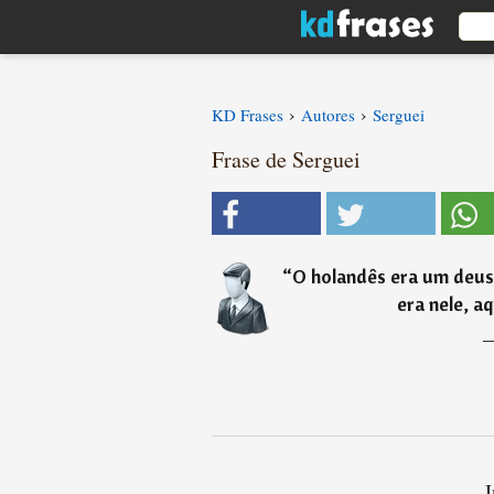
›
›
KD Frases
Autores
Serguei
Frase de Serguei
“
O holandês era um deus
era nele, aq
I