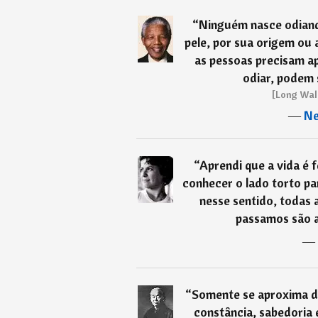
“
Ninguém nasce odiand
pele, por sua origem ou a
as pessoas precisam a
odiar, podem 
[Long Wal
―
Ne
“
Aprendi que a vida é f
conhecer o lado torto pa
nesse sentido, todas a
passamos são a
―
“
Somente se aproxima d
constância, sabedoria 