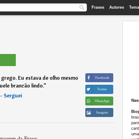
Frases
Autores
Tema
 grego. Eu estava de olho mesmo
Facebook
uele brancão lindo.
”
Twitter
―
Serguei
Nas
WhatsApp
Biog
Imagem
bras
pan
cant
uma 
magem da Frase: