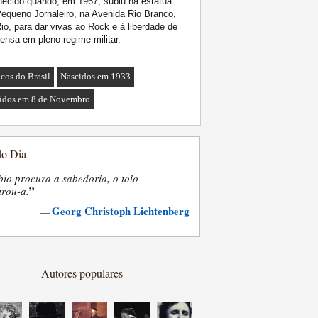
ecido quando, em 1967, subiu na estátua
equeno Jornaleiro, na Avenida Rio Branco,
io, para dar vivas ao Rock e à liberdade de
ensa em pleno regime militar.
cos do Brasil
Nascidos em 1933
idos em 8 de Novembro
do Dia
bio procura a sabedoria, o tolo
”
trou-a.
Georg Christoph Lichtenberg
—
Autores populares