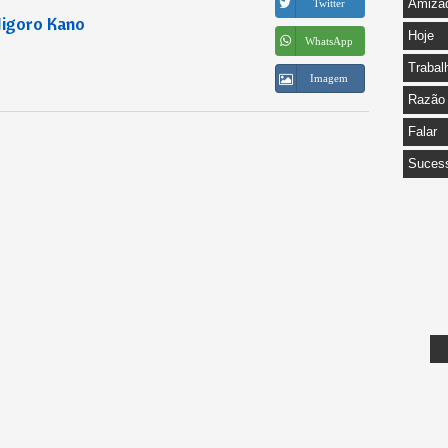
Amiza
Twitter
Jigoro Kano
Hoje
WhatsApp
Trabal
Imagem
Razão
Falar
Suces