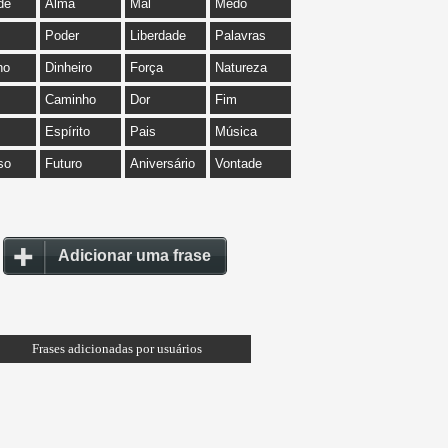
de
Alma
Mal
Medo
Poder
Liberdade
Palavras
ho
Dinheiro
Força
Natureza
Caminho
Dor
Fim
Espírito
Pais
Música
so
Futuro
Aniversário
Vontade
Adicionar uma frase
Frases adicionadas por usuários