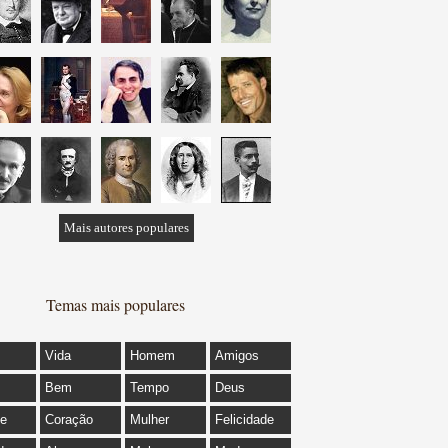
Mais autores populares
Temas mais populares
Vida
Homem
Amigos
Bem
Tempo
Deus
de
Coração
Mulher
Felicidade