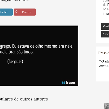
conh
do P
no R
tumblr
Pinterest
impr
Músi
Nasc
Frase 
“
O sá
encon
ulares de outros autores