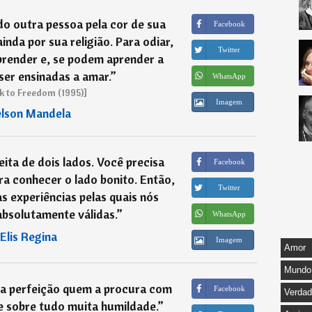
o outra pessoa pela cor de sua
Facebook
inda por sua religião. Para odiar,
Twitter
prender e, se podem aprender a
ser ensinadas a amar.
”
WhatsApp
k to Freedom (1995)]
Imagem
lson Mandela
eita de dois lados. Você precisa
Facebook
ra conhecer o lado bonito. Então,
Twitter
s experiências pelas quais nós
bsolutamente válidas.
”
WhatsApp
Elis Regina
Imagem
Amor
Mundo
a perfeição quem a procura com
Facebook
Verda
e sobre tudo muita humildade.
”