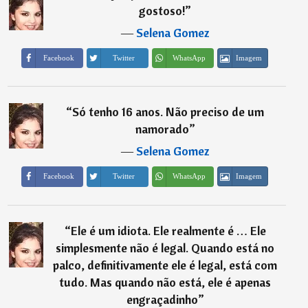
gostoso!
”
―
Selena Gomez
Imagem
Facebook
Twitter
WhatsApp
“
Só tenho 16 anos. Não preciso de um
namorado
”
―
Selena Gomez
Imagem
Facebook
Twitter
WhatsApp
“
Ele é um idiota. Ele realmente é … Ele
simplesmente não é legal. Quando está no
palco, definitivamente ele é legal, está com
tudo. Mas quando não está, ele é apenas
engraçadinho
”