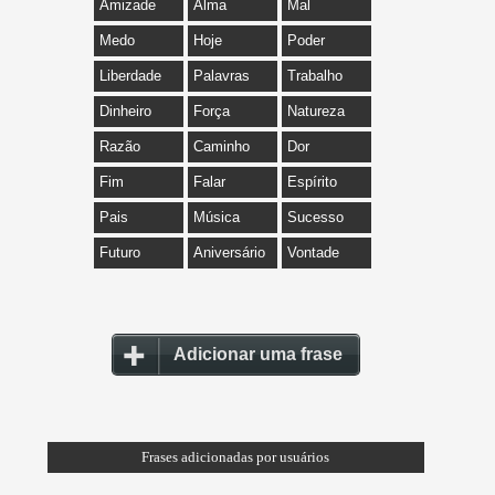
Amizade
Alma
Mal
Medo
Hoje
Poder
Liberdade
Palavras
Trabalho
Dinheiro
Força
Natureza
Razão
Caminho
Dor
Fim
Falar
Espírito
Pais
Música
Sucesso
Futuro
Aniversário
Vontade
Adicionar uma frase
Frases adicionadas por usuários