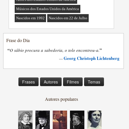
Músicos dos Estados Unidos da América
Nascidos em 1992
Nascidos em 22 de Julho
Frase do Dia
“
”
O sábio procura a sabedoria, o tolo encontrou-a.
Georg Christoph Lichtenberg
—
Frases
Autores
Filmes
Temas
Autores populares