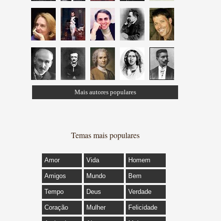
Mais autores populares
Temas mais populares
Amor
Vida
Homem
Amigos
Mundo
Bem
Tempo
Deus
Verdade
Coração
Mulher
Felicidade