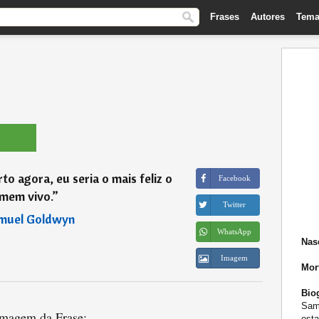
Frases
Autores
Tema
to agora, eu seria o mais feliz o
Facebook
mem vivo.
”
Twitter
muel Goldwyn
WhatsApp
Nas
Imagem
Mor
Biog
Samu
magem da Frase:
esta