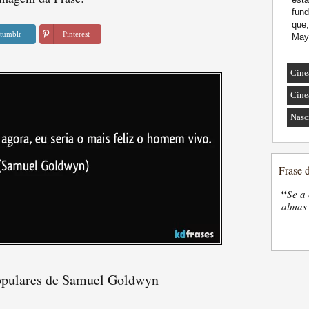
fund
que,
tumblr
Pinterest
May
Cine
Cine
Nasc
Frase 
“
Se a 
almas 
opulares de Samuel Goldwyn