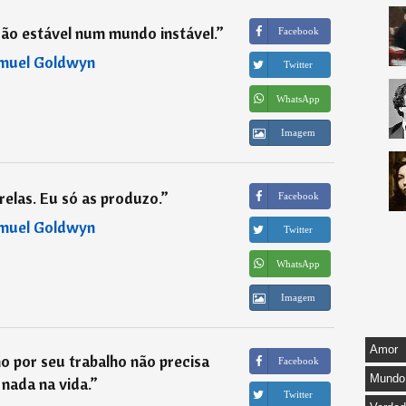
ção estável num mundo instável.
”
Facebook
muel Goldwyn
Twitter
WhatsApp
Imagem
relas. Eu só as produzo.
”
Facebook
muel Goldwyn
Twitter
WhatsApp
Imagem
Amor
 por seu trabalho não precisa
Facebook
Mundo
nada na vida.
”
Twitter