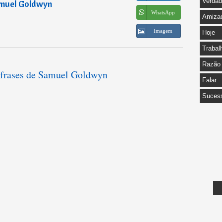
Verda
muel Goldwyn
WhatsApp
Amiza
Imagem
Hoje
Trabal
Razão
s frases de Samuel Goldwyn
Falar
Suces