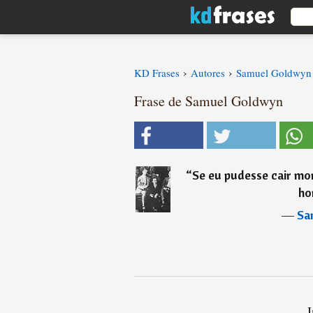
›
›
KD Frases
Autores
Samuel Goldwyn
Frase de Samuel Goldwyn
“
Se eu pudesse cair mor
ho
―
Sa
I