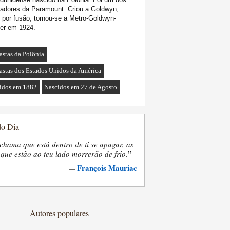
adores da Paramount. Criou a Goldwyn,
 por fusão, tornou-se a Metro-Goldwyn-
er em 1924.
astas da Polônia
astas dos Estados Unidos da América
idos em 1882
Nascidos em 27 de Agosto
do Dia
chama que está dentro de ti se apagar, as
”
que estão ao teu lado morrerão de frio.
François Mauriac
—
Autores populares