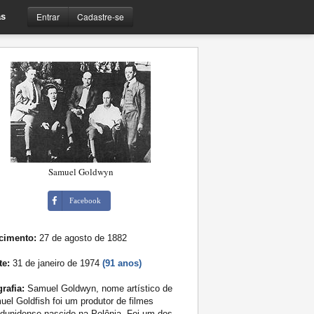
Entrar
Cadastre-se
s
Samuel Goldwyn
Facebook
cimento:
27 de agosto de 1882
te:
31 de janeiro de 1974
(91 anos)
rafia:
Samuel Goldwyn, nome artístico de
el Goldfish foi um produtor de filmes
dunidense nascido na Polônia. Foi um dos