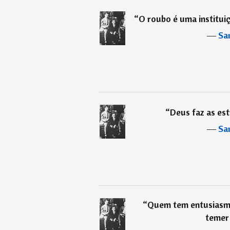
“
O roubo é uma institui
―
Sa
“
Deus faz as est
―
Sa
“
Quem tem entusiasmo
temer 