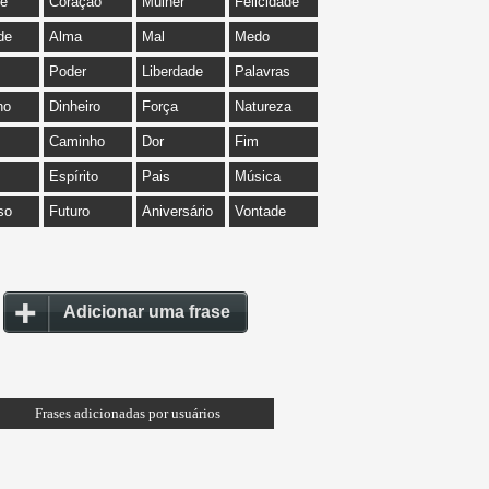
de
Coração
Mulher
Felicidade
de
Alma
Mal
Medo
Poder
Liberdade
Palavras
ho
Dinheiro
Força
Natureza
Caminho
Dor
Fim
Espírito
Pais
Música
so
Futuro
Aniversário
Vontade
Adicionar uma frase
Frases adicionadas por usuários