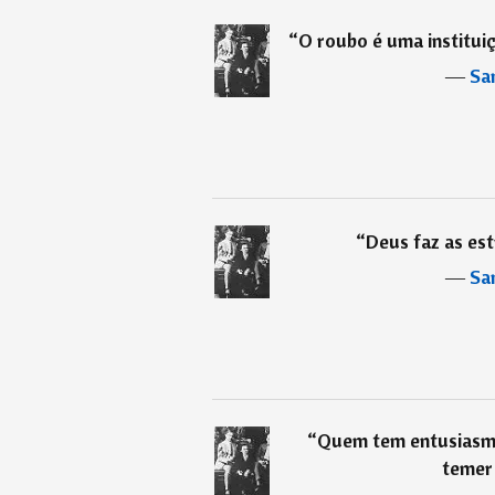
“
O roubo é uma institui
―
Sa
“
Deus faz as est
―
Sa
“
Quem tem entusiasmo
temer 