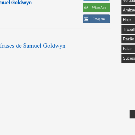
Verda
muel Goldwyn
WhatsApp
Amiza
Imagem
Hoje
Trabal
Razão
s frases de Samuel Goldwyn
Falar
Suces