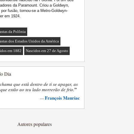
adores da Paramount. Criou a Goldwyn,
 por fusão, tornou-se a Metro-Goldwyn-
er em 1924.
astas da Polônia
astas dos Estados Unidos da América
idos em 1882
Nascidos em 27 de Agosto
do Dia
chama que está dentro de ti se apagar, as
”
que estão ao teu lado morrerão de frio.
François Mauriac
—
Autores populares