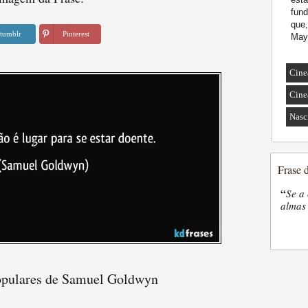
fund
que,
tumblr
Pinterest
May
Cine
Cine
Nasc
Frase 
“
Se a 
almas 
opulares de Samuel Goldwyn