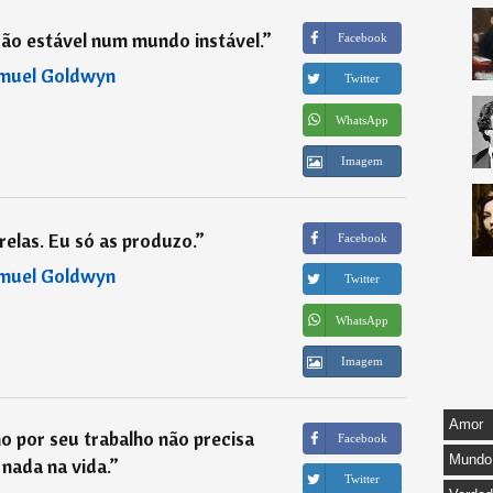
ção estável num mundo instável.
”
Facebook
muel Goldwyn
Twitter
WhatsApp
Imagem
relas. Eu só as produzo.
”
Facebook
muel Goldwyn
Twitter
WhatsApp
Imagem
Amor
 por seu trabalho não precisa
Facebook
Mundo
nada na vida.
”
Twitter