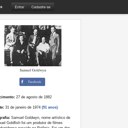
Entrar
Cadastre-se
s
Samuel Goldwyn
Facebook
cimento:
27 de agosto de 1882
te:
31 de janeiro de 1974
(91 anos)
rafia:
Samuel Goldwyn, nome artístico de
el Goldfish foi um produtor de filmes
dunidense nascido na Polônia. Foi um dos