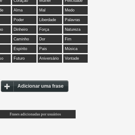
de
Coração
Mulher
Felicidade
de
Alma
Mal
Medo
Poder
Liberdade
Palavras
ho
Dinheiro
Força
Natureza
Caminho
Dor
Fim
Espírito
Pais
Música
so
Futuro
Aniversário
Vontade
Adicionar uma frase
Frases adicionadas por usuários