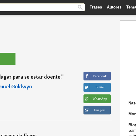
Frases
Autores
Tema
lugar para se estar doente.
”
Facebook
muel Goldwyn
Twitter
WhatsApp
Nas
Imagem
Mor
Biog
Samu
magem da Frase:
esta