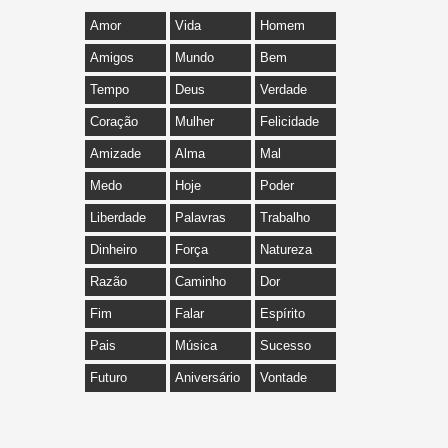
Amor
Vida
Homem
Amigos
Mundo
Bem
Tempo
Deus
Verdade
Coração
Mulher
Felicidade
Amizade
Alma
Mal
Medo
Hoje
Poder
Liberdade
Palavras
Trabalho
Dinheiro
Força
Natureza
Razão
Caminho
Dor
Fim
Falar
Espírito
Pais
Música
Sucesso
Futuro
Aniversário
Vontade