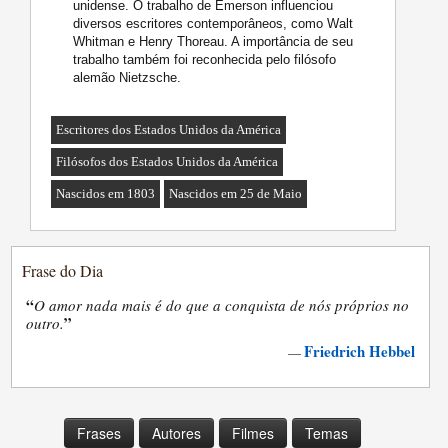
unidense. O trabalho de Emerson influenciou
diversos escritores contemporâneos, como Walt
Whitman e Henry Thoreau. A importância de seu
trabalho também foi reconhecida pelo filósofo
alemão Nietzsche.
Escritores dos Estados Unidos da América
Filósofos dos Estados Unidos da América
Nascidos em 1803
Nascidos em 25 de Maio
Frase do Dia
“
O amor nada mais é do que a conquista de nós próprios no
”
outro.
Friedrich Hebbel
—
Frases
Autores
Filmes
Temas