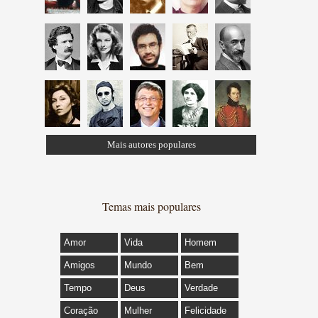
Mais autores populares
Temas mais populares
Amor
Vida
Homem
Amigos
Mundo
Bem
Tempo
Deus
Verdade
Coração
Mulher
Felicidade