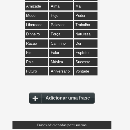
Amizade
Alma
Mal
Medo
Hoje
Poder
Liberdade
Palavras
Trabalho
Dinheiro
Força
Natureza
Razão
Caminho
Dor
Fim
Falar
Espírito
Pais
Música
Sucesso
Futuro
Aniversário
Vontade
Adicionar uma frase
Frases adicionadas por usuários