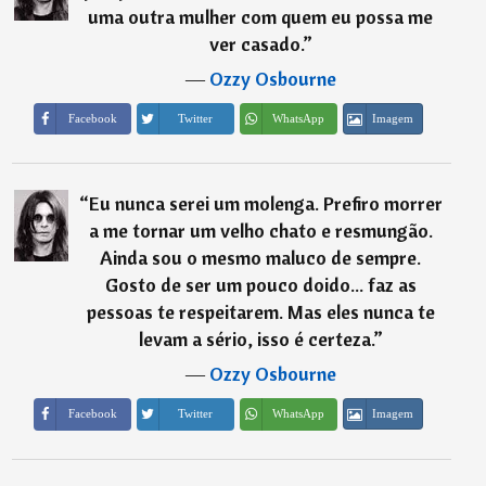
uma outra mulher com quem eu possa me
ver casado.
”
―
Ozzy Osbourne
Imagem
Facebook
Twitter
WhatsApp
“
Eu nunca serei um molenga. Prefiro morrer
a me tornar um velho chato e resmungão.
Ainda sou o mesmo maluco de sempre.
Gosto de ser um pouco doido... faz as
pessoas te respeitarem. Mas eles nunca te
levam a sério, isso é certeza.
”
―
Ozzy Osbourne
Imagem
Facebook
Twitter
WhatsApp