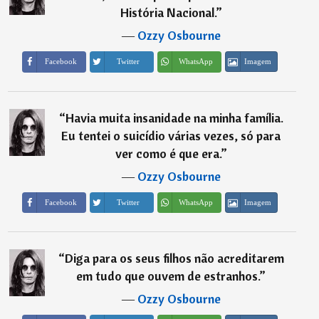
História Nacional.
”
―
Ozzy Osbourne
Imagem
Facebook
Twitter
WhatsApp
“
Havia muita insanidade na minha família.
Eu tentei o suicídio várias vezes, só para
ver como é que era.
”
―
Ozzy Osbourne
Imagem
Facebook
Twitter
WhatsApp
“
Diga para os seus filhos não acreditarem
em tudo que ouvem de estranhos.
”
―
Ozzy Osbourne