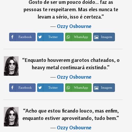
Gosto de ser um pouco doido... faz as
pessoas te respeitarem. Mas eles nunca te
levam a sério, isso é certeza.
”
―
Ozzy Osbourne
Imagem
Facebook
Twitter
WhatsApp
“
Enquanto houverem garotos chateados, o
heavy metal continuará existindo.
”
―
Ozzy Osbourne
Imagem
Facebook
Twitter
WhatsApp
“
Acho que estou ficando louco, mas enfim,
enquanto estiver aproveitando, tudo bem.
”
―
Ozzy Osbourne