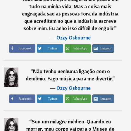
tudo na minha vida. Mas a coisa mais
engraçada são as pessoas fora da indústria
que acreditam no que a indústria escreve
sobre mim. Eu acho isso difícil de engolir.
”
―
Ozzy Osbourne
Imagem
Facebook
Twitter
WhatsApp
“
Não tenho nenhuma ligação com o
demônio. Faço música para me divertir.
”
―
Ozzy Osbourne
Imagem
Facebook
Twitter
WhatsApp
“
Sou um milagre médico. Quando eu
morrer, meu corpo vai para o Museu de