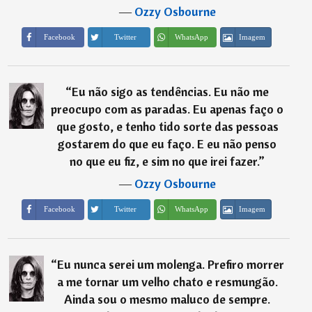
―
Ozzy Osbourne
Imagem
Facebook
Twitter
WhatsApp
“
Eu não sigo as tendências. Eu não me
preocupo com as paradas. Eu apenas faço o
que gosto, e tenho tido sorte das pessoas
gostarem do que eu faço. E eu não penso
no que eu fiz, e sim no que irei fazer.
”
―
Ozzy Osbourne
Imagem
Facebook
Twitter
WhatsApp
“
Eu nunca serei um molenga. Prefiro morrer
a me tornar um velho chato e resmungão.
Ainda sou o mesmo maluco de sempre.