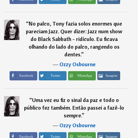
“
No palco, Tony fazia solos enormes que
pareciam Jazz. Quer dizer: Jazz num show
do Black Sabbath - ridículo. Eu ficava
olhando do lado do palco, rangendo os
dentes.
”
―
Ozzy Osbourne
Imagem
Facebook
Twitter
WhatsApp
“
Uma vez eu fiz o sinal da paz e todo o
público fez também. Então passei a fazê-lo
sempre.
”
―
Ozzy Osbourne
Imagem
Facebook
Twitter
WhatsApp