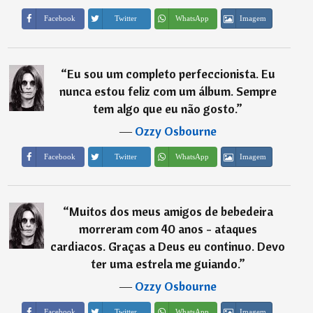
Imagem
Facebook
Twitter
WhatsApp
“
Eu sou um completo perfeccionista. Eu
nunca estou feliz com um álbum. Sempre
tem algo que eu não gosto.
”
―
Ozzy Osbourne
Imagem
Facebook
Twitter
WhatsApp
“
Muitos dos meus amigos de bebedeira
morreram com 40 anos - ataques
cardiacos. Graças a Deus eu continuo. Devo
ter uma estrela me guiando.
”
―
Ozzy Osbourne
Imagem
Facebook
Twitter
WhatsApp