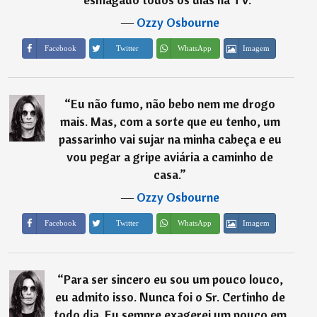
―
Ozzy Osbourne
Imagem
Facebook
Twitter
WhatsApp
“
Eu não fumo, não bebo nem me drogo
mais. Mas, com a sorte que eu tenho, um
passarinho vai sujar na minha cabeça e eu
vou pegar a gripe aviária a caminho de
casa.
”
―
Ozzy Osbourne
Imagem
Facebook
Twitter
WhatsApp
“
Para ser sincero eu sou um pouco louco,
eu admito isso. Nunca foi o Sr. Certinho de
todo dia. Eu sempre exagerei um pouco em