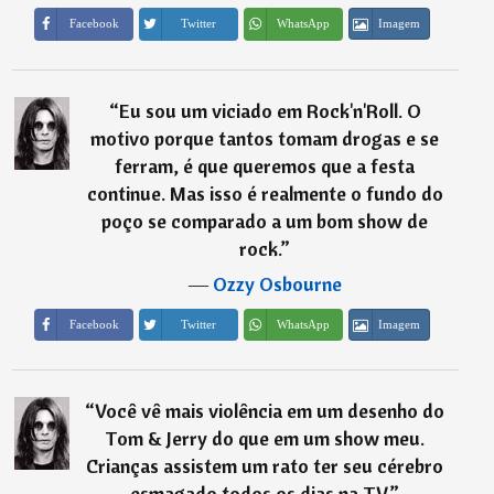
Imagem
Facebook
Twitter
WhatsApp
“
Eu sou um viciado em Rock'n'Roll. O
motivo porque tantos tomam drogas e se
ferram, é que queremos que a festa
continue. Mas isso é realmente o fundo do
poço se comparado a um bom show de
rock.
”
―
Ozzy Osbourne
Imagem
Facebook
Twitter
WhatsApp
“
Você vê mais violência em um desenho do
Tom & Jerry do que em um show meu.
Crianças assistem um rato ter seu cérebro
esmagado todos os dias na TV.
”