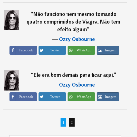
“
Não funciono nem mesmo tomando
quatro comprimidos de Viagra. Não tem
efeito algum
”
―
Ozzy Osbourne
Imagem
Facebook
Twitter
WhatsApp
“
Ele era bom demais para ficar aqui.
”
―
Ozzy Osbourne
Imagem
Facebook
Twitter
WhatsApp
1
2