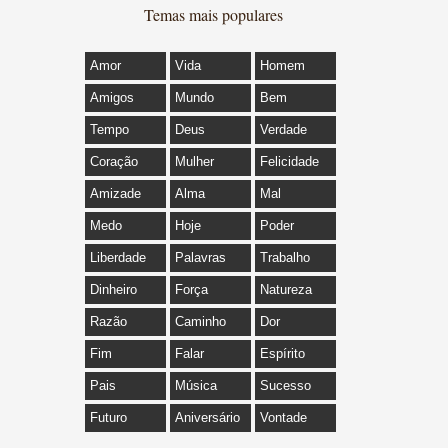
Temas mais populares
Amor
Vida
Homem
Amigos
Mundo
Bem
Tempo
Deus
Verdade
Coração
Mulher
Felicidade
Amizade
Alma
Mal
Medo
Hoje
Poder
Liberdade
Palavras
Trabalho
Dinheiro
Força
Natureza
Razão
Caminho
Dor
Fim
Falar
Espírito
Pais
Música
Sucesso
Futuro
Aniversário
Vontade