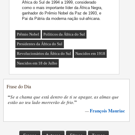
África do Sul de 1994 a 1999, considerado
como o mais importante líder da África Negra,
ganhador do Prêmio Nobel da Paz de 1993, e
Pai da Pátria da moderna nação sul-africana.
Prêmio Nobel
Políticos da África do Sul
Presidentes da África do Sul
Revolucionários da África do Sul
Nascidos em 1918
Nascidos em 18 de Julho
Frase do Dia
“
Se a chama que está dentro de ti se apagar, as almas que
”
estão ao teu lado morrerão de frio.
François Mauriac
—