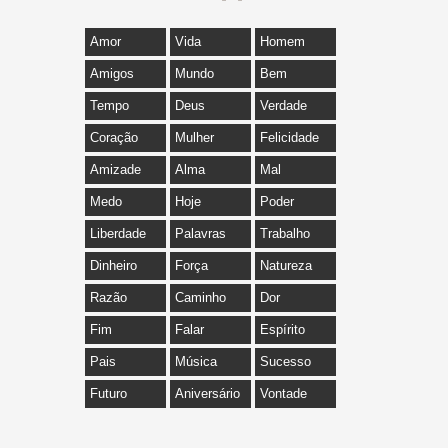
Amor
Vida
Homem
Amigos
Mundo
Bem
Tempo
Deus
Verdade
Coração
Mulher
Felicidade
Amizade
Alma
Mal
Medo
Hoje
Poder
Liberdade
Palavras
Trabalho
Dinheiro
Força
Natureza
Razão
Caminho
Dor
Fim
Falar
Espírito
Pais
Música
Sucesso
Futuro
Aniversário
Vontade