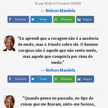
[Long Walk to Freedom (1995)]
―
Nelson Mandela
Imagem
Facebook
Twitter
WhatsApp
“
Eu aprendi que a coragem não é a ausência
de medo, mas o triunfo sobre ele. O homem
corajoso não é aquele que não sente medo,
mas aquele que conquista por cima do
medo.
”
―
Nelson Mandela
Imagem
Facebook
Twitter
WhatsApp
“
Quando penso no passado, no tipo de
coisas que me fizeram, sinto-me furioso,