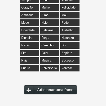
Coração
Mulher
Felicidade
Amizade
Alma
Mal
Medo
Hoje
Poder
Liberdade
Palavras
Trabalho
Dinheiro
Força
Natureza
Razão
Caminho
Dor
Fim
Falar
Espírito
Pais
Música
Sucesso
Futuro
Aniversário
Vontade
Adicionar uma frase