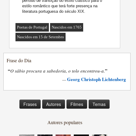
período de transição do estilo clássico para o
estilo romântico que terá forte presença na
literatura portuguesa do século XIX.
Poetas de Portugal
Nascidos em 1765
Nascidos em 15 de Setembro
Frase do Dia
“
”
O sábio procura a sabedoria, o tolo encontrou-a.
Georg Christoph Lichtenberg
—
Frases
Autores
Filmes
Temas
Autores populares