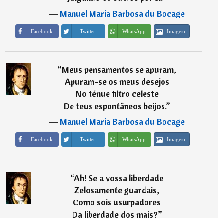
―
Manuel Maria Barbosa du Bocage
Imagem
Facebook
Twitter
WhatsApp
“
Meus pensamentos se apuram,
Apuram-se os meus desejos
No ténue filtro celeste
De teus espontâneos beijos.
”
―
Manuel Maria Barbosa du Bocage
Imagem
Facebook
Twitter
WhatsApp
“
Ah! Se a vossa liberdade
Zelosamente guardais,
Como sois usurpadores
Da liberdade dos mais?
”