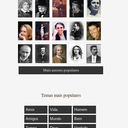
Mais autores populares
Temas mais populares
Amor
Vida
Homem
Amigos
Mundo
Bem
Tempo
Deus
Verdade