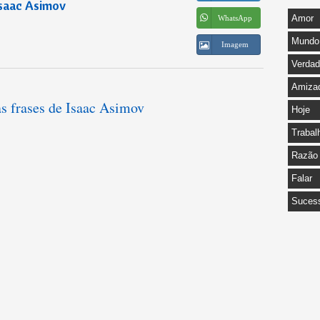
saac Asimov
Amor
WhatsApp
Mundo
Imagem
Verda
Amiza
as frases de Isaac Asimov
Hoje
Trabal
Razão
Falar
Suces