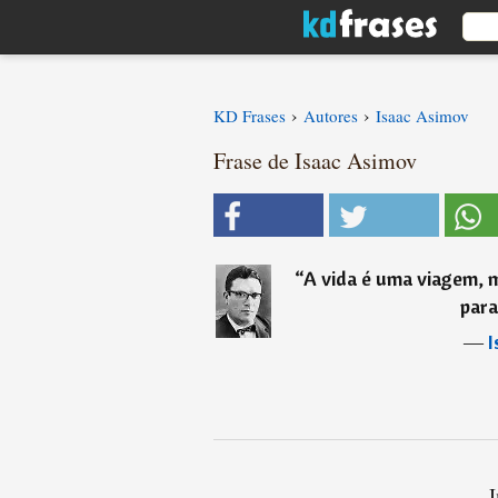
›
›
KD Frases
Autores
Isaac Asimov
Frase de Isaac Asimov
“
A vida é uma viagem, ma
para
―
I
I