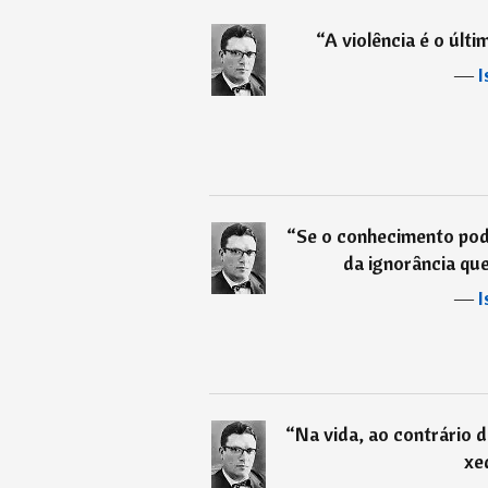
“
A violência é o últ
―
I
“
Se o conhecimento pode
da ignorância qu
―
I
“
Na vida, ao contrário d
xe