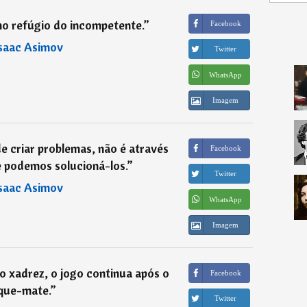
imo refúgio do incompetente.
”
Facebook
saac Asimov
Twitter
WhatsApp
Imagem
 criar problemas, não é através
Facebook
e podemos solucioná-los.
”
Twitter
saac Asimov
WhatsApp
Imagem
o xadrez, o jogo continua após o
Facebook
que-mate.
”
Twitter