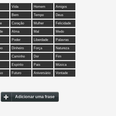
Vida
Homem
Amigos
Bem
Tempo
Deus
de
Coração
Mulher
Felicidade
de
Alma
Mal
Medo
Poder
Liberdade
Palavras
ho
Dinheiro
Força
Natureza
Caminho
Dor
Fim
Espírito
Pais
Música
so
Futuro
Aniversário
Vontade
Adicionar uma frase