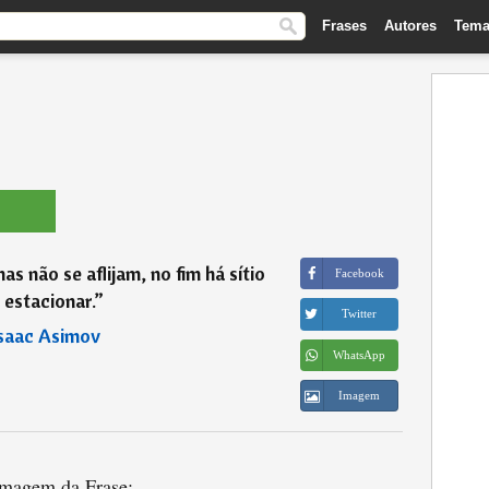
Frases
Autores
Tema
s não se aflijam, no fim há sítio
Facebook
 estacionar.
”
Twitter
saac Asimov
WhatsApp
Imagem
magem da Frase: