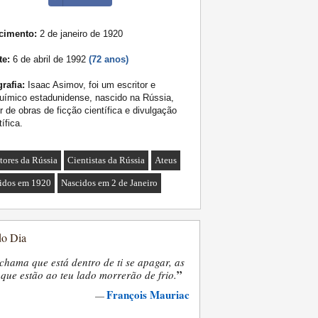
cimento:
2 de janeiro de 1920
te:
6 de abril de 1992
(72 anos)
rafia:
Isaac Asimov, foi um escritor e
uímico estadunidense, nascido na Rússia,
r de obras de ficção científica e divulgação
tífica.
itores da Rússia
Cientistas da Rússia
Ateus
idos em 1920
Nascidos em 2 de Janeiro
do Dia
chama que está dentro de ti se apagar, as
”
que estão ao teu lado morrerão de frio.
François Mauriac
—