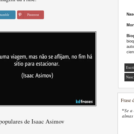
Nas
tumblr
Pinterest
Mor
Biog
bioq
auto
cien
Escr
Nasc
Frase 
“
Se a 
almas 
 populares de Isaac Asimov