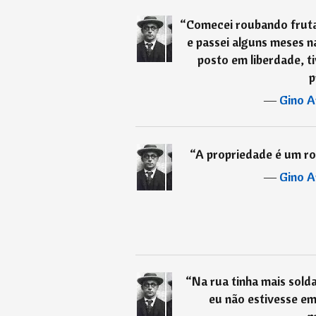
“
Comecei roubando frut
e passei alguns meses na
posto em liberdade, t
p
―
Gino A
“
A propriedade é um ro
―
Gino A
“
Na rua tinha mais sold
eu não estivesse em