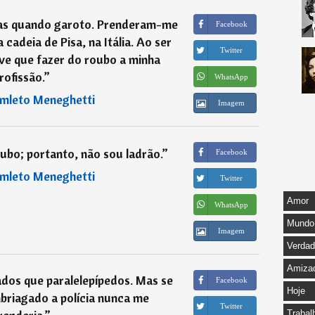
as quando garoto. Prenderam-me
Facebook
 cadeia de Pisa, na Itália. Ao ser
Twitter
ive que fazer do roubo a minha
rofissão.
”
WhatsApp
mleto Meneghetti
Imagem
ubo; portanto, não sou ladrão.
”
Facebook
mleto Meneghetti
Twitter
Amor
WhatsApp
Mundo
Imagem
Verda
Amiza
ados que paralelepípedos. Mas se
Facebook
Hoje
briagado a polícia nunca me
Twitter
Trabal