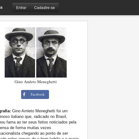
Entrar
Cadastre-se
s
Gino Amleto Meneghetti
Facebook
rafia:
Gino Amleto Meneghetti foi um
inoso italiano que, radicado no Brasil,
ou fama ao ter seus feitos noticiados pela
rensa de forma muitas vezes
acionalista chegando ao ponto de ser
ado pelos jornais de o bom ladrão e o maior