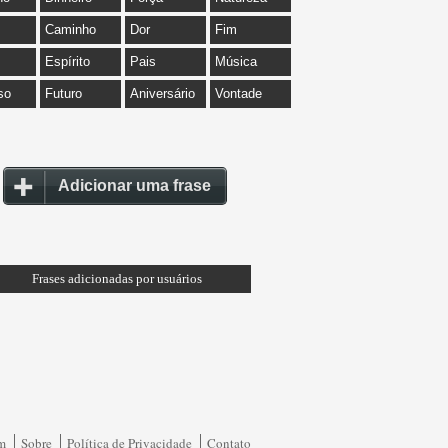
Caminho
Dor
Fim
Espírito
Pais
Música
so
Futuro
Aniversário
Vontade
Adicionar uma frase
Frases adicionadas por usuários
am
Sobre
Política de Privacidade
Contato