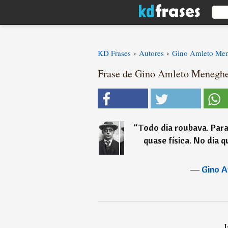
›
›
KD Frases
Autores
Gino Amleto Men
Frase de Gino Amleto Meneghe
“
Todo dia roubava. Par
quase física. No dia 
―
Gino A
I