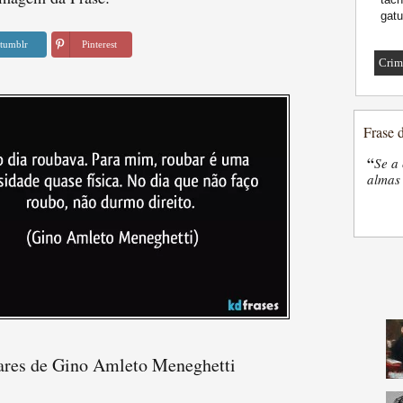
gatu
tumblr
Pinterest
Crim
Frase 
“
Se a 
almas 
ares de Gino Amleto Meneghetti