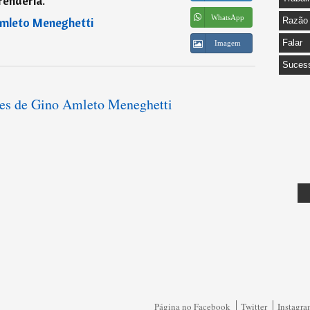
renderia.
”
WhatsApp
mleto Meneghetti
Razão
Falar
Imagem
Suces
ases de Gino Amleto Meneghetti
Página no Facebook
Twitter
Instagr