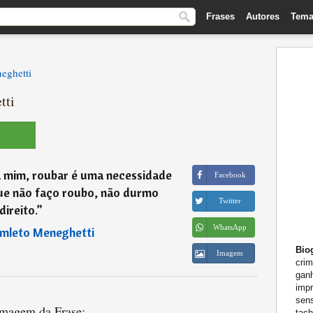
Frases
Autores
Tema
eghetti
tti
a mim, roubar é uma necessidade
Facebook
que não faço roubo, não durmo
Twitter
direito.
”
WhatsApp
mleto Meneghetti
Biog
Imagem
crim
ganh
imp
sens
magem da Frase:
tach