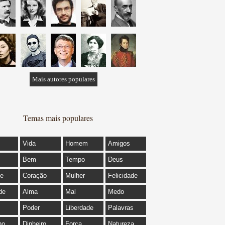
Mais autores populares
Temas mais populares
Vida
Homem
Amigos
Bem
Tempo
Deus
de
Coração
Mulher
Felicidade
de
Alma
Mal
Medo
Poder
Liberdade
Palavras
ho
Dinheiro
Força
Natureza