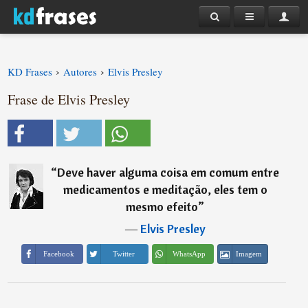
›
›
KD Frases
Autores
Elvis Presley
Frase de Elvis Presley
“
Deve haver alguma coisa em comum entre
medicamentos e meditação, eles tem o
mesmo efeito
”
―
Elvis Presley
Imagem
Facebook
Twitter
WhatsApp