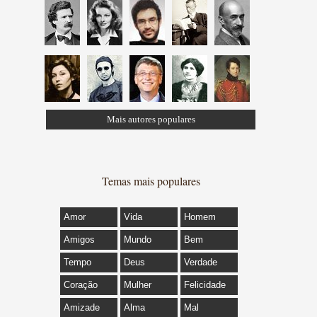
Mais autores populares
Temas mais populares
Amor
Vida
Homem
Amigos
Mundo
Bem
Tempo
Deus
Verdade
Coração
Mulher
Felicidade
Amizade
Alma
Mal