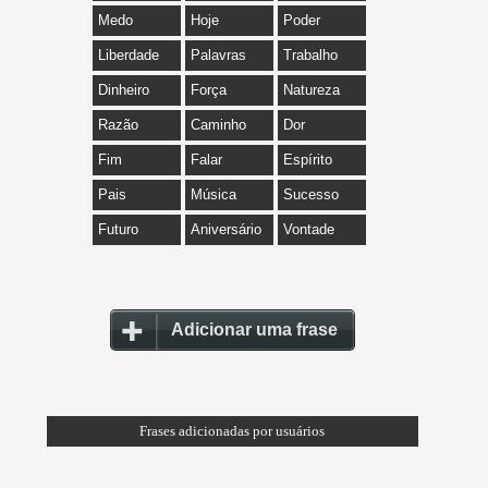
Medo
Hoje
Poder
Liberdade
Palavras
Trabalho
Dinheiro
Força
Natureza
Razão
Caminho
Dor
Fim
Falar
Espírito
Pais
Música
Sucesso
Futuro
Aniversário
Vontade
Adicionar uma frase
Frases adicionadas por usuários