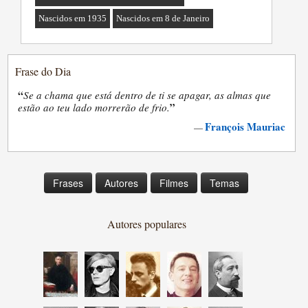
Nascidos em 1935
Nascidos em 8 de Janeiro
Frase do Dia
“
Se a chama que está dentro de ti se apagar, as almas que
”
estão ao teu lado morrerão de frio.
François Mauriac
—
Frases
Autores
Filmes
Temas
Autores populares