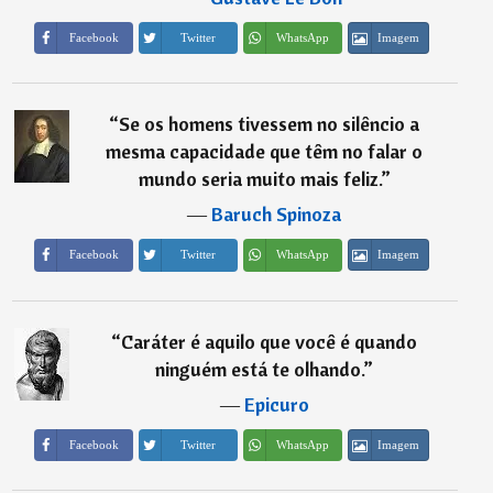
Imagem
Facebook
Twitter
WhatsApp
“
Se os homens tivessem no silêncio a
mesma capacidade que têm no falar o
mundo seria muito mais feliz.
”
―
Baruch Spinoza
Imagem
Facebook
Twitter
WhatsApp
“
Caráter é aquilo que você é quando
ninguém está te olhando.
”
―
Epicuro
Imagem
Facebook
Twitter
WhatsApp