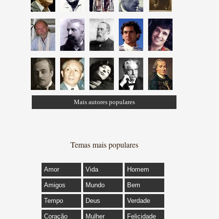
Mais autores populares
Temas mais populares
Amor
Vida
Homem
Amigos
Mundo
Bem
Tempo
Deus
Verdade
Coração
Mulher
Felicidade