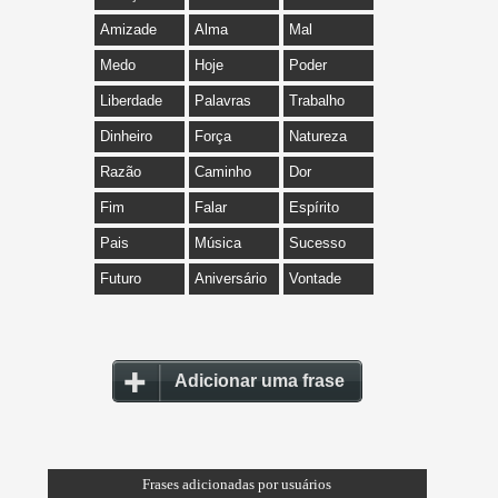
Amizade
Alma
Mal
Medo
Hoje
Poder
Liberdade
Palavras
Trabalho
Dinheiro
Força
Natureza
Razão
Caminho
Dor
Fim
Falar
Espírito
Pais
Música
Sucesso
Futuro
Aniversário
Vontade
Adicionar uma frase
Frases adicionadas por usuários