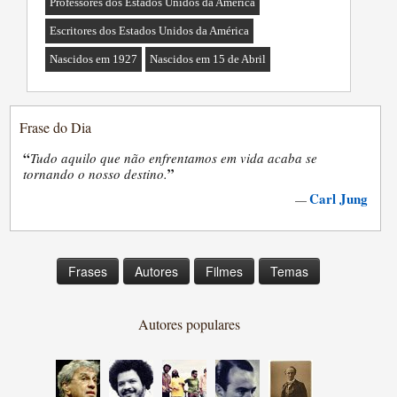
Professores dos Estados Unidos da América
Escritores dos Estados Unidos da América
Nascidos em 1927
Nascidos em 15 de Abril
Frase do Dia
“
Tudo aquilo que não enfrentamos em vida acaba se
”
tornando o nosso destino.
Carl Jung
—
Frases
Autores
Filmes
Temas
Autores populares