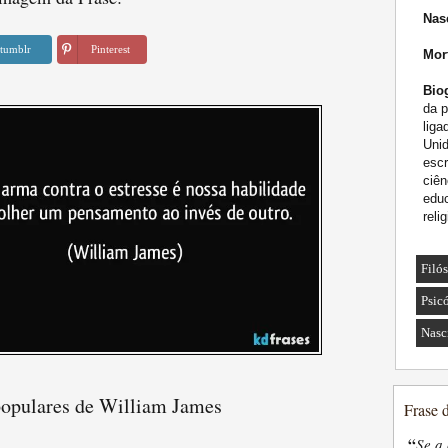
Nas
tumblr
Pinterest
Mor
Biog
da p
lig
Unid
escr
ciên
educ
reli
Filó
Psic
Nasc
populares de William James
Frase 
“
Se a 