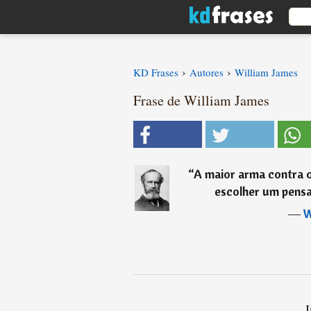
›
›
KD Frases
Autores
William James
Frase de William James
“
A maior arma contra o
escolher um pensa
―
W
I