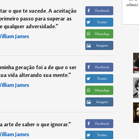
almas 
tar o que te sucede. A aceitação
Facebook
primeiro passo para superar as
Twitter
e qualquer adversidade.
”
WhatsApp
illiam James
Imagem
minha geração foi a de que o ser
Facebook
ua vida alterando sua mente.
”
Twitter
illiam James
WhatsApp
Imagem
 a arte de saber o que ignorar.
”
Facebook
illiam James
Twitter