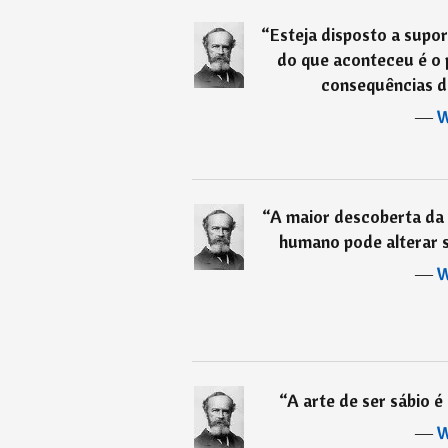
“
Esteja disposto a supor
do que aconteceu é o 
consequências d
―
W
“
A maior descoberta da 
humano pode alterar s
―
W
“
A arte de ser sábio é
―
W