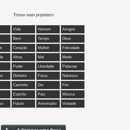
Temas mais populares
Vida
Homem
Amigos
Bem
Tempo
Deus
de
Coração
Mulher
Felicidade
de
Alma
Mal
Medo
Poder
Liberdade
Palavras
ho
Dinheiro
Força
Natureza
Caminho
Dor
Fim
Espírito
Pais
Música
so
Futuro
Aniversário
Vontade