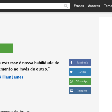
Frases
Autores
Tema
 estresse é nossa habilidade de
Facebook
mento ao invés de outro.
”
Twitter
illiam James
WhatsApp
Imagem
magem da Frase: