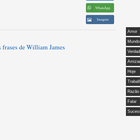
WhatsApp
Imagem
Amor
Mundo
s frases de William James
Verda
Amiza
Hoje
Trabal
Razão
Falar
Suces